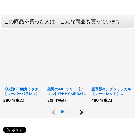
この商品を買った人は、こんな商品も買っています
〔状態B〕幽鬼うさぎ
銀翼のAXEサリー【ノー
魔導獣キングジャッカル
【スーパーパラレル】
マル】{PHHY-JP026}
【シークレット】
{20AP-JP100}《モンス
《モンスター》
{EXFO-JP026}《モン
280
円
(税込)
80
円
(税込)
480
円
(税込)
ター》
スター》