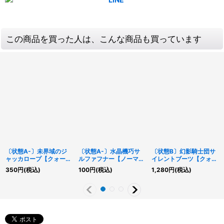
この商品を買った人は、こんな商品も買っています
〔状態A-〕未界域のジ
〔状態A-〕水晶機巧サ
〔状態B〕幻影騎士団サ
ャッカロープ【クォータ
ルファフナー【ノーマル
イレントブーツ【クォー
ーセンチュリーシークレ
パラレル】{24TP-
ターセンチュリーシーク
350
円
(税込)
100
円
(税込)
1,280
円
(税込)
ット】{RC04-JP014}
JP405}《モンスター》
レット】{QCCU-
《モンスター》
JP146}《モンスター》