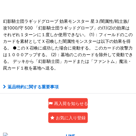
幻影騎士団ラギッドグローブ 効果モンスター 星３/闇属性/戦士族/
攻1000/守 500 「幻影騎士団ラギッドグローブ」の(1)(2)の効果は
それぞれ１ターンに１度しか使用できない。 (1)：フィールドのこの
カードを素材としてＸ召喚した闇属性モンスターは以下の効果を得
る。 ●このＸ召喚に成功した場合に発動する。 このカードの攻撃力
は１０００アップする。 (2)：墓地のこのカードを除外して発動でき
る。 デッキから「幻影騎士団」カードまたは「ファントム」魔法・
罠カード１枚を墓地へ送る。
返品特約に関する重要事項
再入荷を知らせる
お気に入り登録