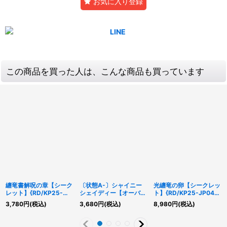
お気に入り登録
この商品を買った人は、こんな商品も買っています
纏竜書解呪の章【シーク
〔状態A-〕シャイニー
光纏竜の卵【シークレッ
レット】{RD/KP25-
シェイディー【オーバー
ト】{RD/KP25-JP041}
JP050}《RD魔法》
ラッシュレア】
《RDフュージョン》
3,780
円
(税込)
3,680
円
(税込)
8,980
円
(税込)
{RD/ORP2-JP079}
《RD罠》