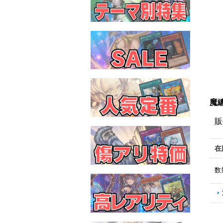
魔
販
在
数