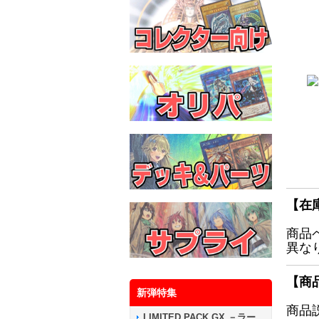
【在
商品
異な
【商
新弾特集
商品
LIMITED PACK GX －ラー