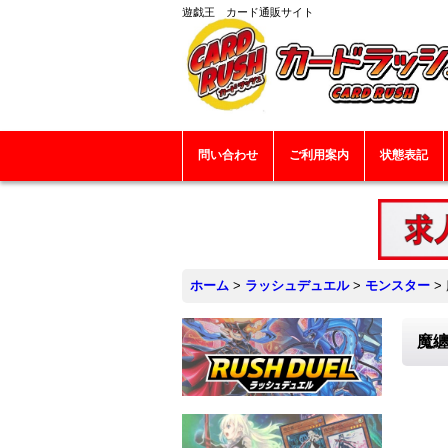
遊戯王 カード通販サイト
問い合わせ
ご利用案内
状態表記
ホーム
>
ラッシュデュエル
>
モンスター
>
魔纏