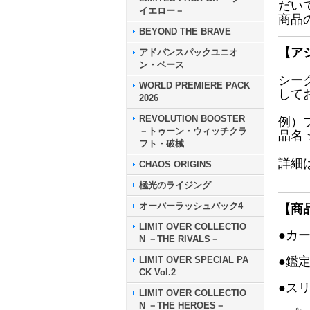
だい
イエロー－
商品
BEYOND THE BRAVE
【ア
アドバンスパックユニオ
ン・ベース
シー
WORLD PREMIERE PACK
して
2026
REVOLUTION BOOSTER
例）
－トゥーン・ウィッチクラ
品名
フト・破械
詳細
CHAOS ORIGINS
極光のライジング
オーバーラッシュパック4
【商
LIMIT OVER COLLECTIO
●カ
N －THE RIVALS－
LIMIT OVER SPECIAL PA
●鑑
CK Vol.2
●ス
LIMIT OVER COLLECTIO
N －THE HEROES－