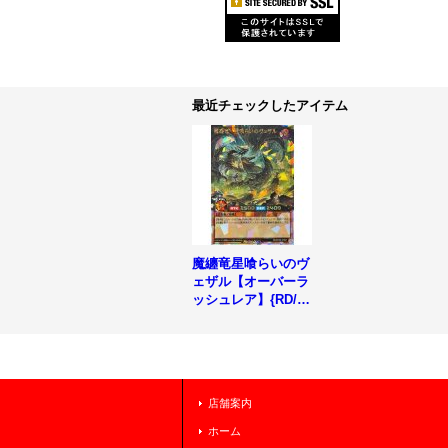
最近チェックしたアイテム
魔纏竜星喰らいのヴ
ェザル【オーバーラ
ッシュレア】{RD/K
P25-JP021}《RDモ
ンスター》
店舗案内
ホーム