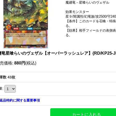
魔纏竜－星喰らいのヴェザル
効果モンスター
星９/闇属性/幻竜族/攻2500/守240
【条件】このカードを召喚・特殊
る。
【効果】相手フィールドの表側表
る。
纏竜星喰らいのヴェザル【オーバーラッシュレア】{RD/KP25-J
売価格
:
880円
(税込)
庫数 43枚
量
:
返品特約に関する重要事項