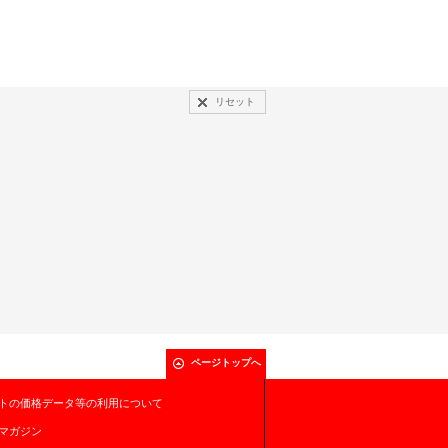
リセット
ページトップへ
トの価格データ等の利用について
マガジン