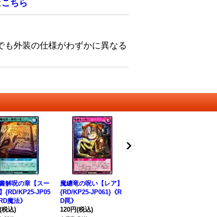
は
こちら
でも外装の仕様がわずかに異なる
書解呪の章【スー
魔纏竜の呪い【レア】
纏竜域の探索【レア】
聖
{RD/KP25-JP05
{RD/KP25-JP061}《R
{RD/KP25-JP052}《R
ラ】
《RD魔法》
D罠》
D魔法》
0
(税込)
120円
(税込)
80円
(税込)
1,