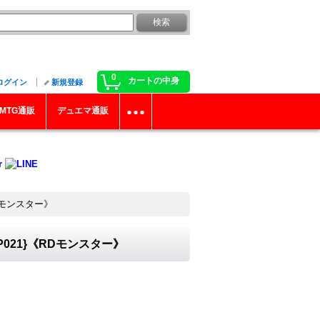
0
カートの中身
ログイン
新規登録
MTG通販
デュエマ通販
Dモンスター》
021}《RDモンスター》