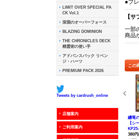
●プ
LIMIT OVER SPECIAL PA
CK Vol.1
【サ
深淵のオーバーフォース
一部
BLAZING DOMINION
商品
THE CHRONICLES DECK
精霊術の使い手
アドバンスパック リベン
ジ・ハーツ
この
PREMIUM PACK 2026
Tweets by cardrush_online
店舗案内
纏竜
【シー
ご利用案内
KP25
ンス
380円