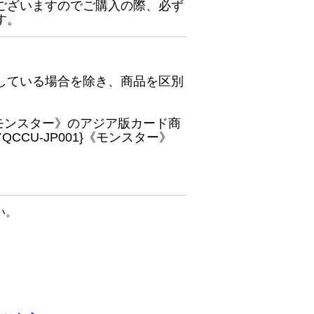
ございますのでご購入の際、必ず
す。
している場合を除き、商品を区別
}《モンスター》のアジア版カード商
CU-JP001}《モンスター》
い。