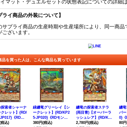
レイマット・デュエルセットの状態表記についての詳細
プライ商品の外装について】
のサプライ商品の生産時期や生産場所により、同一商品
がございます。
商品を買った人は、こんな商品も買っています
の探索者シャーナ
緑纏竜グリーレイ【シ
纏竜の探索者ステラ
纏竜
クレット】{RD/
ークレット】{RD/KP2
(両目青)【オーバーラ
パー】
-JP017}《RDモ
5-JP020}《RDモンス
ッシュレア】{RD/KP2
0}
ター》
(税込)
ター》
380円
(税込)
5-JP016}《RDモンス
2,780円
(税込)
80円