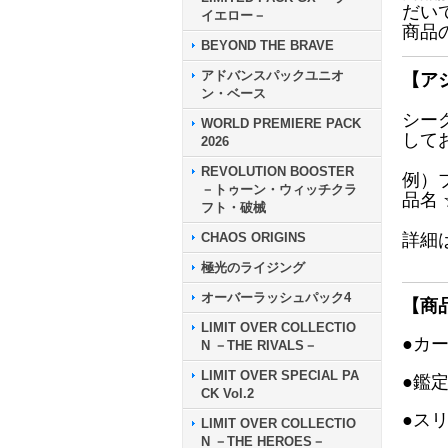
だい
イエロー－
商品
BEYOND THE BRAVE
アドバンスパックユニオ
【ア
ン・ベース
シー
WORLD PREMIERE PACK
して
2026
REVOLUTION BOOSTER
例）
－トゥーン・ウィッチクラ
品名
フト・破械
CHAOS ORIGINS
詳細
極光のライジング
オーバーラッシュパック4
【商
LIMIT OVER COLLECTIO
●カ
N －THE RIVALS－
LIMIT OVER SPECIAL PA
●鑑
CK Vol.2
●ス
LIMIT OVER COLLECTIO
N －THE HEROES－