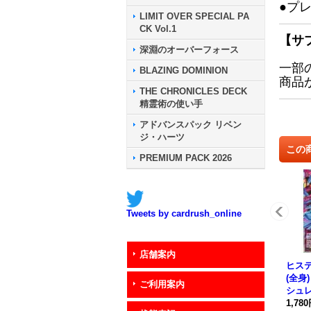
●プ
LIMIT OVER SPECIAL PA
CK Vol.1
【サ
深淵のオーバーフォース
一部
BLAZING DOMINION
商品
THE CHRONICLES DECK
精霊術の使い手
アドバンスパック リベン
ジ・ハーツ
この
PREMIUM PACK 2026
Tweets by cardrush_online
店舗案内
ヒス
(全身
ご利用案内
シュレ
JP06
1,78