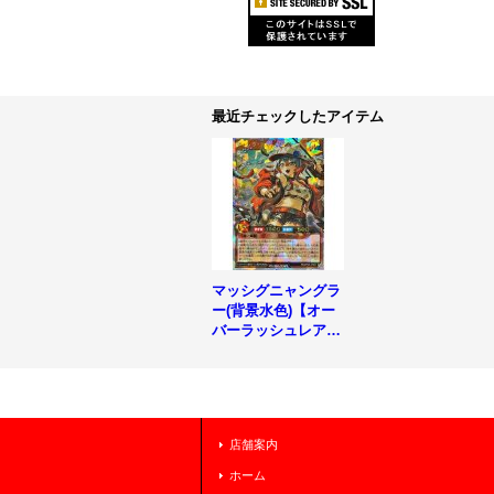
最近チェックしたアイテム
マッシグニャングラ
ー(背景水色)【オー
バーラッシュレア】
{RD/KP25-JP037}
《RDモンスター》
店舗案内
ホーム