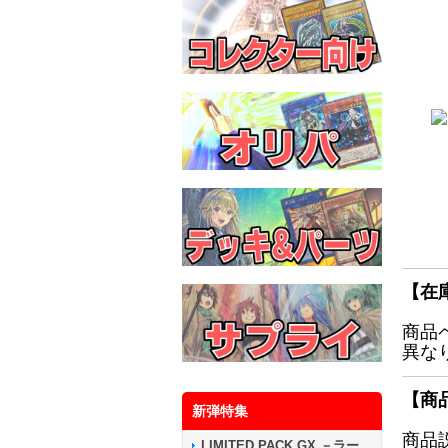
【在
商品
異な
【商
新弾特集
商品
LIMITED PACK GX －ラー