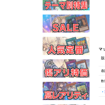
マッ
販
在
数