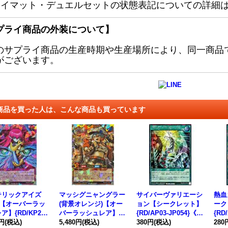
レイマット・デュエルセットの状態表記についての詳細
プライ商品の外装について】
のサプライ商品の生産時期や生産場所により、同一商品
がございます。
商品を買った人は、こんな商品も買っています
テリックアイズ
マッシグニャングラー
サイバーヴァリエーシ
熱血
)【オーバーラッ
(背景オレンジ)【オー
ョン【シークレット】
ーク
ア】{RD/KP25-
バーラッシュレア】{R
{RD/AP03-JP054}《R
{RD
3}《RD罠》
0円
(税込)
D/KP25-JP037}《RD
5,480円
(税込)
D魔法》
380円
(税込)
D魔
280