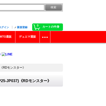
0
カートの中身
ログイン
新規登録
MTG通販
デュエマ通販
7}《RDモンスター》
5-JP037}《RDモンスター》