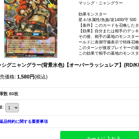
マッシグ・ニャングラー
効果モンスター
星４/水属性/魚族/攻1400/守 500
【条件】このカードを召喚したタ
【効果】自分または相手のデッキ
その後、相手の墓地のモンスター
ールドに表側守備表示で特殊召喚
このターンが後攻プレイヤーの最
この効果で相手の墓地のモンスタ
シグニャングラー(背景水色)【オーバーラッシュレア】{RD/KP2
売価格
:
1,580円
(税込)
庫数 80枚
量
:
返品特約に関する重要事項