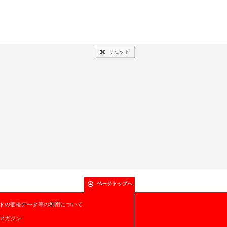
リセット
ページトップへ
トの価格データ等の利用について
マガジン