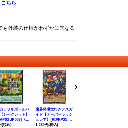
は
こちら
でも外装の仕様がわずかに異なる
カラフルボールパ
魔界発現世行きデスガ
憑依装着ウィン【オー
デ
【シークレット】
イド【オーバーラッシ
バーラッシュレア】{R
クレ
/AP03-JP037}《R
ュレア】{RD/KP25-JP
D/KP25-JP044}《RD
JP
法》
円
(税込)
030}《RDモンスタ
1,280円
(税込)
フュージョン》
1,780円
(税込)
ル
2,