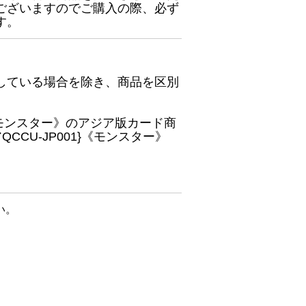
ございますのでご購入の際、必ず
す。
している場合を除き、商品を区別
}《モンスター》のアジア版カード商
CU-JP001}《モンスター》
い。