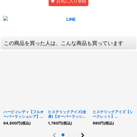
お気に入り登録
この商品を買った人は、こんな商品も買っています
ハーピィレディ【フルオ
ヒステリックアイズ(全
ヒステリックアイズ【シ
ーバーラッシュレア】
身)【オーバーラッシュ
ークレット】
{RD/KP25-JP002}
レア】{RD/KP25-
{RD/KP25-JP063}
64,800
円
(税込)
1,780
円
(税込)
980
円
(税込)
《RDモンスター》
JP063}《RD罠》
《RD罠》