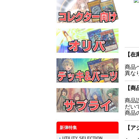
【在
商品
異な
【商
商品
だい
商品
【ア
新弾特集
UTILITY SELECTION