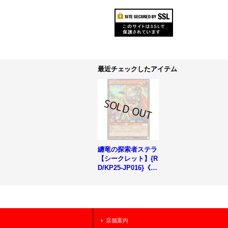
最近チェックしたアイテム
纏竜の探索者ステラ
【シークレット】{R
D/KP25-JP016}《R
Dモンスター》
店舗案内