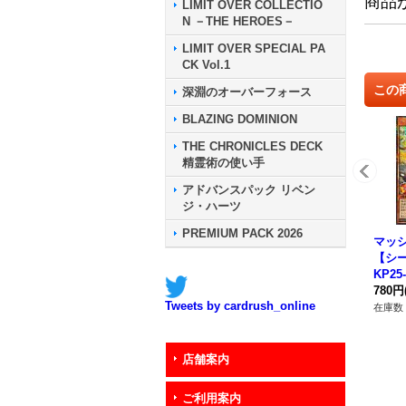
商品
LIMIT OVER COLLECTIO
N －THE HEROES－
LIMIT OVER SPECIAL PA
CK Vol.1
この
深淵のオーバーフォース
BLAZING DOMINION
THE CHRONICLES DECK
精霊術の使い手
アドバンスパック リベン
ジ・ハーツ
PREMIUM PACK 2026
マッ
【シー
KP25
ンス
780円
Tweets by cardrush_online
在庫数 
店舗案内
ご利用案内