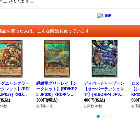
がございます。
商品を買った人は、こんな商品も買っています
シグニャングラー
緑纏竜グリーレイ【シ
ディパーチャーゾーン
ヒス
クレット】{RD/
ークレット】{RD/KP2
【オーバーラッシュレ
【シ
-JP037}《RDモ
5-JP020}《RDモンス
ア】{RD/ORP4-JP07
KP2
ター》
(税込)
ター》
380円
(税込)
5}《RD魔法》
480円
(税込)
罠》
980
55枚
在庫数 6枚
在庫数 45枚
在庫数