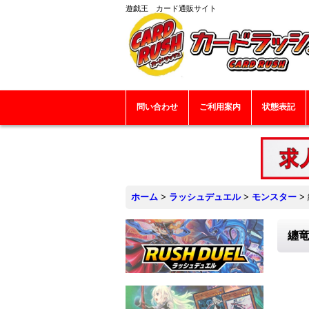
遊戯王 カード通販サイト
問い合わせ
ご利用案内
状態表記
ホーム
>
ラッシュデュエル
>
モンスター
>
纏竜