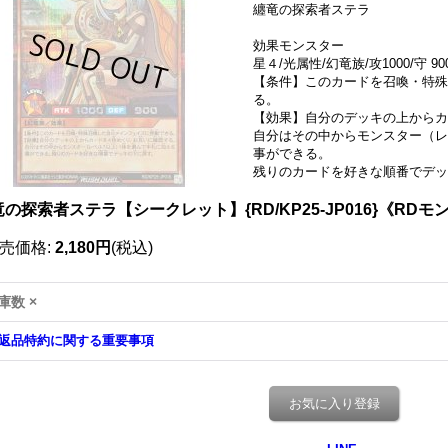
纏竜の探索者ステラ
効果モンスター
星４/光属性/幻竜族/攻1000/守 90
【条件】このカードを召喚・特殊
る。
【効果】自分のデッキの上からカ
自分はその中からモンスター（レ
事ができる。
残りのカードを好きな順番でデ
の探索者ステラ【シークレット】{RD/KP25-JP016}《RD
売価格
:
2,180円
(税込)
庫数 ×
返品特約に関する重要事項
お気に入り登録