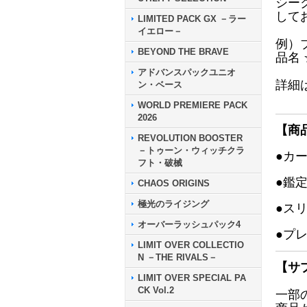
シー
して
LIMITED PACK GX －ラー
イエロー－
例）
BEYOND THE BRAVE
品名
アドバンスパックユニオ
詳細
ン・ベース
WORLD PREMIERE PACK
2026
【商
REVOLUTION BOOSTER
－トゥーン・ウィッチクラ
●カ
フト・破械
●鑑
CHAOS ORIGINS
極光のライジング
●ス
オーバーラッシュパック4
●プ
LIMIT OVER COLLECTIO
N －THE RIVALS－
【サ
LIMIT OVER SPECIAL PA
CK Vol.2
一部