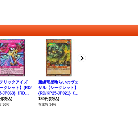
テリックアイズ
魔纏竜星喰らいのヴェ
ローレライミー【シー
R
ークレット】{RD/
ザル【シークレット】
クレット】{RD/KP23-
【
5-JP063}《RD
{RD/KP25-JP021}《R
JP037}《RDモンスタ
KP
円
(税込)
Dモンスター》
180円
(税込)
ー》
1,280円
(税込)
ュ
18
 30枚
在庫数 34枚
在庫数 4枚
在庫