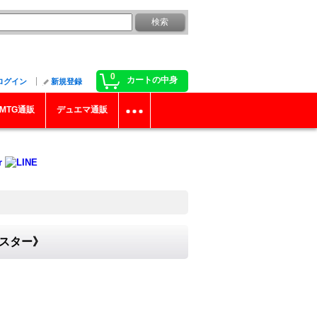
0
カートの中身
ログイン
新規登録
MTG通販
デュエマ通販
ンスター》