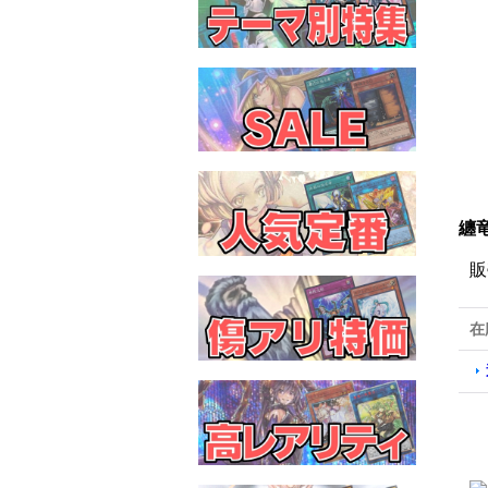
纏竜
販
在