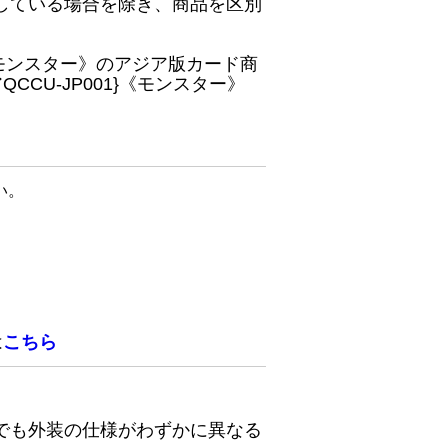
している場合を除き、商品を区別
}《モンスター》のアジア版カード商
CU-JP001}《モンスター》
い。
は
こちら
でも外装の仕様がわずかに異なる