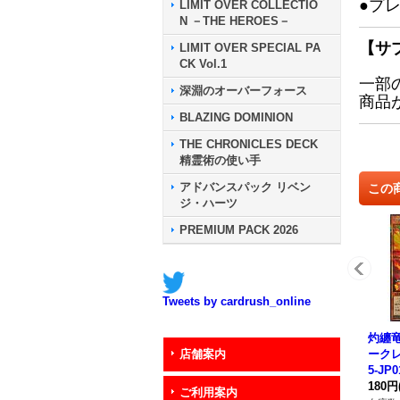
●プ
LIMIT OVER COLLECTIO
N －THE HEROES－
【サ
LIMIT OVER SPECIAL PA
CK Vol.1
一部
深淵のオーバーフォース
商品
BLAZING DOMINION
THE CHRONICLES DECK
精霊術の使い手
アドバンスパック リベン
この
ジ・ハーツ
PREMIUM PACK 2026
Tweets by cardrush_online
灼纏
ークレ
店舗案内
5-JP
ター
180円
ご利用案内