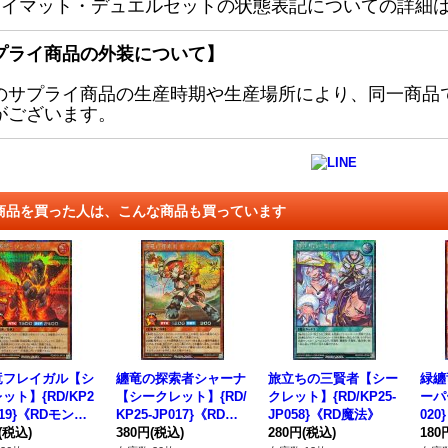
レイマット・デュエルセットの状態表記についての詳細
プライ商品の外装について】
のサプライ商品の生産時期や生産場所により、同一商品
がございます。
商品を買った人は、こんな商品も買っています
竜フレイガル【シ
纏竜の探索者シャーナ
旅立ちの三賢者【シー
緑纏
ット】{RD/KP2
【シークレット】{RD/
クレット】{RD/KP25-
ーパー
019}《RDモンス
KP25-JP017}《RDモ
JP058}《RD魔法》
02
》
(税込)
ンスター》
380円
(税込)
280円
(税込)
ー》
180