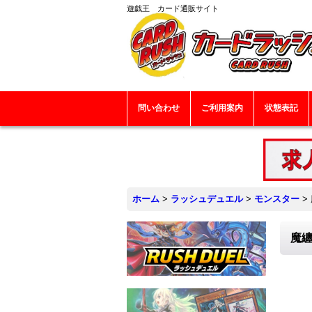
遊戯王 カード通販サイト
問い合わせ
ご利用案内
状態表記
ホーム
>
ラッシュデュエル
>
モンスター
>
魔纏