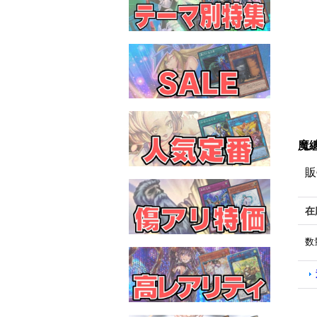
魔纏
販
在
数