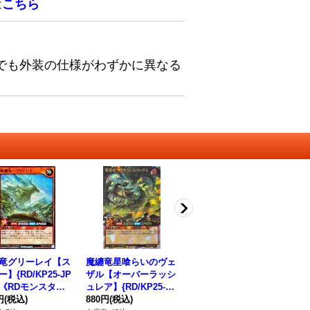
は
こちら
でも外装の仕様がわずかに異なる
竜グリーレイ【ス
魔纏竜星喰らいのヴェ
纏竜域の探索【レア】
纏
】{RD/KP25-JP
ザル【オーバーラッシ
{RD/KP25-JP052}《R
パー
0}《RDモンスタ
ュレア】{RD/KP25-JP
D魔法》
0
円
(税込)
021}《RDモンスタ
880円
(税込)
80円
(税込)
80