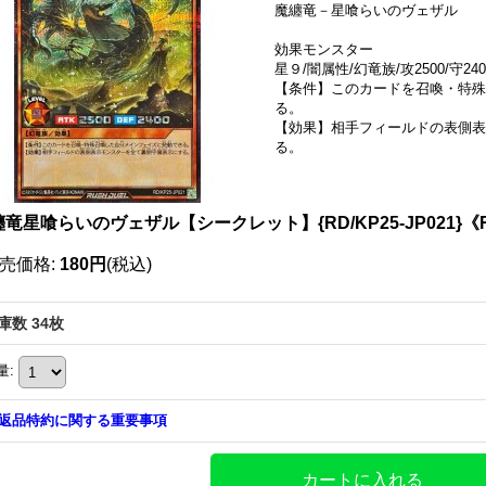
魔纏竜－星喰らいのヴェザル
効果モンスター
星９/闇属性/幻竜族/攻2500/守240
【条件】このカードを召喚・特殊
る。
【効果】相手フィールドの表側表
る。
竜星喰らいのヴェザル【シークレット】{RD/KP25-JP021}
売価格
:
180円
(税込)
庫数 34枚
量
:
返品特約に関する重要事項