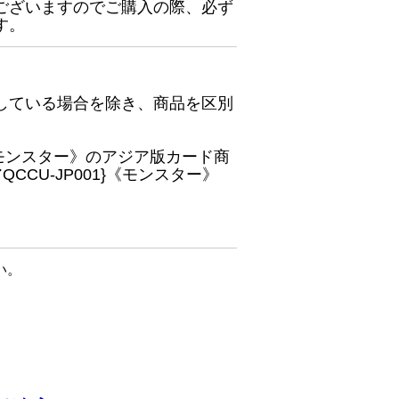
ございますのでご購入の際、必ず
す。
している場合を除き、商品を区別
}《モンスター》のアジア版カード商
CU-JP001}《モンスター》
い。