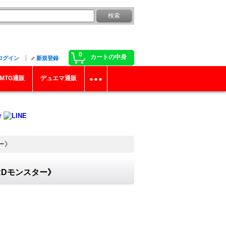
0
カートの中身
ログイン
新規登録
MTG通販
デュエマ通販
ター》
《RDモンスター》