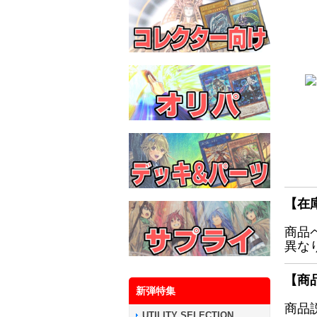
【在
商品
異な
【商
新弾特集
商品
UTILITY SELECTION