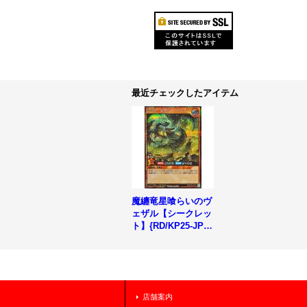
最近チェックしたアイテム
魔纏竜星喰らいのヴ
ェザル【シークレッ
ト】{RD/KP25-JP02
1}《RDモンスタ
ー》
店舗案内