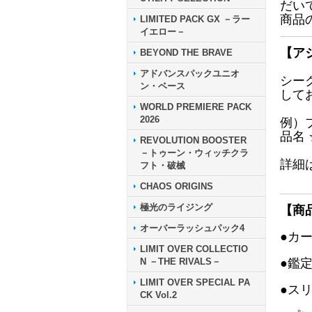
だい
商品
LIMITED PACK GX －ラー
イエロー－
【ア
BEYOND THE BRAVE
アドバンスパックユニオ
シー
ン・ベース
して
WORLD PREMIERE PACK
2026
例）
品名
REVOLUTION BOOSTER
－トゥーン・ウィッチクラ
詳細
フト・破械
CHAOS ORIGINS
極光のライジング
【商
オーバーラッシュパック4
●カ
LIMIT OVER COLLECTIO
N －THE RIVALS－
●鑑
LIMIT OVER SPECIAL PA
●ス
CK Vol.2