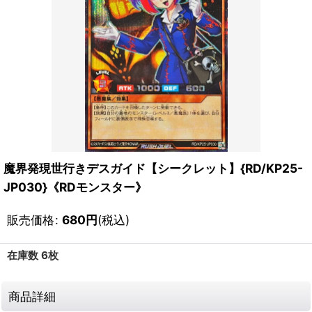
魔界発現世行きデスガイド【シークレット】{RD/KP25-
JP030}《RDモンスター》
販売価格
:
680
円
(税込)
在庫数 6枚
商品詳細