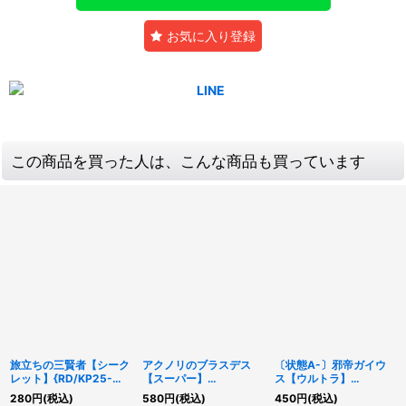
お気に入り登録
この商品を買った人は、こんな商品も買っています
旅立ちの三賢者【シーク
アクノリのブラスデス
〔状態A-〕邪帝ガイウ
レット】{RD/KP25-
【スーパー】
ス【ウルトラ】
JP058}《RD魔法》
{RD/KP25-JP033}
{RD/SD0F-JP001}
280
円
(税込)
580
円
(税込)
450
円
(税込)
《RDモンスター》
《RDモンスター》