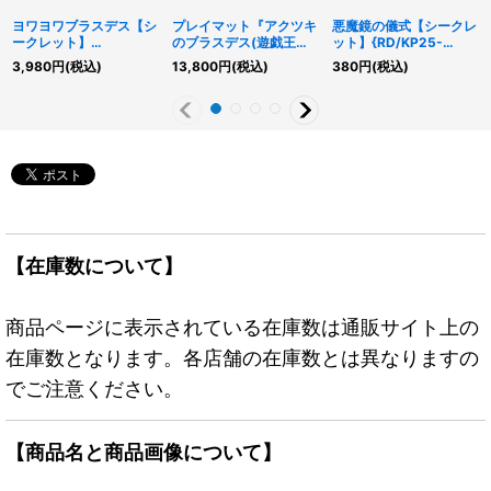
ヨワヨワブラスデス【シ
プレイマット『アクツキ
悪魔鏡の儀式【シークレ
ークレット】
のブラスデス(遊戯王の
ット】{RD/KP25-
{RD/KP25-JP066}
日RD)』【-】{-}《プレ
JP056}《RD魔法》
3,980
円
(税込)
13,800
円
(税込)
380
円
(税込)
《RDモンスター》
イマット》
【在庫数について】
商品ページに表示されている在庫数は通販サイト上の
在庫数となります。各店舗の在庫数とは異なりますの
でご注意ください。
【商品名と商品画像について】