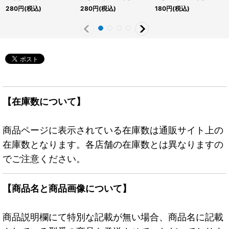
JP053}《RD魔法》
{RD/KP25-JP025}
{RD/KP25-JP043}
280
円
(税込)
280
円
(税込)
180
円
(税込)
《RDモンスター》
《RDフュージョン》
【在庫数について】
商品ページに表示されている在庫数は通販サイト上の
在庫数となります。各店舗の在庫数とは異なりますの
でご注意ください。
【商品名と商品画像について】
商品説明欄にて特別な記載が無い場合、商品名に記載