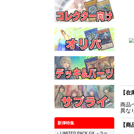
【在
商品
異な
新弾特集
【商
LIMITED PACK GX －ラー