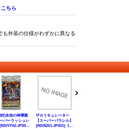
は
こちら
でも外装の仕様がわずかに異なる
開封)永劫の神導龍
ザカリキュレーター
大嵐【シークレット】
号
ーバーラッシュレ
【スーパーパラレル】
{RD/G002-JP003}《R
ット
RD/5TH2-JP001}
{RD/B261-JP001}《R
D魔法》
9