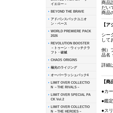
商品
イエロー－
だい
BEYOND THE BRAVE
商品
アドバンスパックユニオ
ン・ベース
【ア
WORLD PREMIERE PACK
シー
2026
して
REVOLUTION BOOSTER
－トゥーン・ウィッチクラ
例）
フト・破械
品名
CHAOS ORIGINS
詳細
極光のライジング
オーバーラッシュパック4
【商
LIMIT OVER COLLECTIO
N －THE RIVALS－
●カ
LIMIT OVER SPECIAL PA
CK Vol.2
●鑑
LIMIT OVER COLLECTIO
●ス
N －THE HEROES－