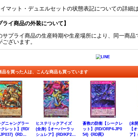
レイマット・デュエルセットの状態表記についての詳細
プライ商品の外装について】
のサプライ商品の生産時期や生産場所により、同一商品
がございます。
商品を買った人は、こんな商品も買っています
シグニャングラー
ヒステリックアイズ
蒼救の防衛【シークレ
(未
クレット】{RD/
(全身)【オーバーラッ
ット】{RD/ORP4-JP0
【オ
-JP037}《RDモ
シュレア】{RD/KP25-
54}《RD罠》
ア】{