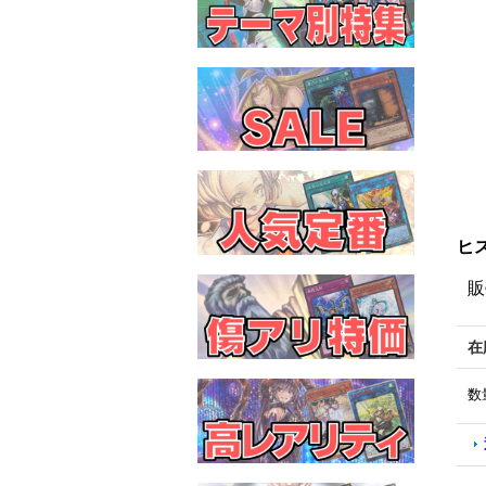
ヒス
販
在
数