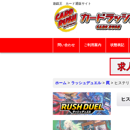
遊戯王 カード通販サイト
問い合わせ
ご利用案内
状態表記
ホーム
>
ラッシュデュエル
>
罠
>
ヒステリッ
ヒス