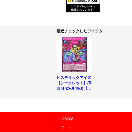
最近チェックしたアイテム
ヒステリックアイズ
【シークレット】{R
D/KP25-JP063}《R
D罠》
店舗案内
ホーム