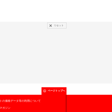
リセット
ページトップへ
トの価格データ等の利用について
マガジン