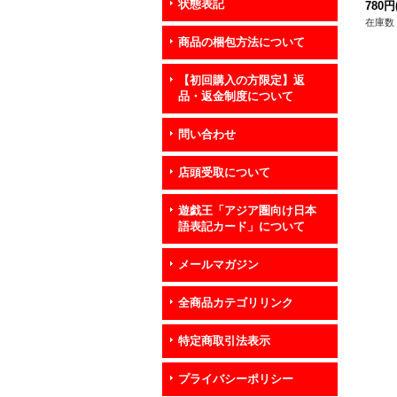
状態表記
ンス
780円
在庫数 
商品の梱包方法について
【初回購入の方限定】返
品・返金制度について
問い合わせ
店頭受取について
遊戯王「アジア圏向け日本
語表記カード」について
メールマガジン
全商品カテゴリリンク
特定商取引法表示
プライバシーポリシー