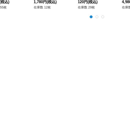
ター》
(税込)
JP063}《RD罠》
1,780円
(税込)
120円
(税込)
《R
4,9
55枚
在庫数 12枚
在庫数 29枚
在庫数