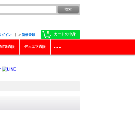
0
カートの中身
ログイン
新規登録
MTG通販
デュエマ通販