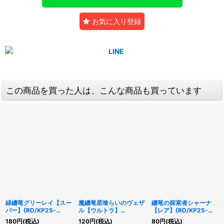
お気に入り登録
この商品を買った人は、こんな商品も買っています
緑纏竜グリーレイ【スー
魔纏竜星喰らいのヴェザ
纏竜の探索者シャーナ
パー】{RD/KP25-
ル【ウルトラ】
【レア】{RD/KP25-
JP020}《RDモンスタ
{RD/KP25-JP021}
JP017}《RDモンスタ
180
円
(税込)
120
円
(税込)
80
円
(税込)