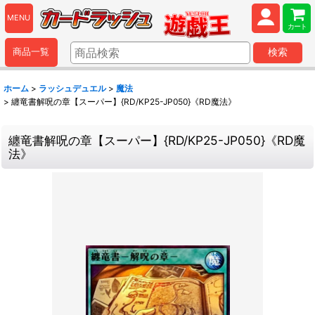
MENU
カート
商品一覧
検索
ホーム
>
ラッシュデュエル
>
魔法
>
纏竜書解呪の章【スーパー】{RD/KP25-JP050}《RD魔法》
纏竜書解呪の章【スーパー】{RD/KP25-JP050}《RD魔
法》