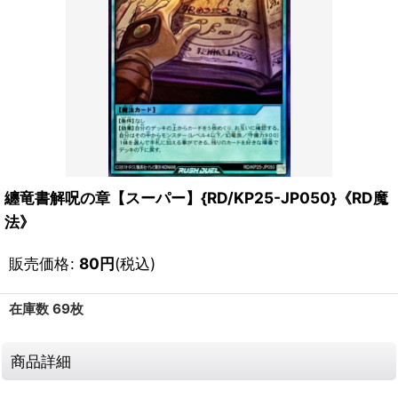
纏竜書解呪の章【スーパー】{RD/KP25-JP050}《RD魔
法》
販売価格
:
80
円
(税込)
在庫数 69枚
商品詳細