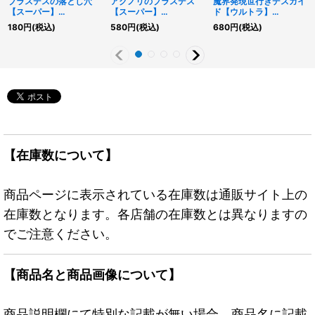
ブラスデスの落とし穴
アクノリのブラスデス
魔界発現世行きデスガイ
【スーパー】
【スーパー】
ド【ウルトラ】
{RD/KP25-JP064}
{RD/KP25-JP033}
{RD/KP25-JP030}
180
円
(税込)
580
円
(税込)
680
円
(税込)
《RD罠》
《RDモンスター》
《RDモンスター》
【在庫数について】
商品ページに表示されている在庫数は通販サイト上の
在庫数となります。各店舗の在庫数とは異なりますの
でご注意ください。
【商品名と商品画像について】
商品説明欄にて特別な記載が無い場合、商品名に記載