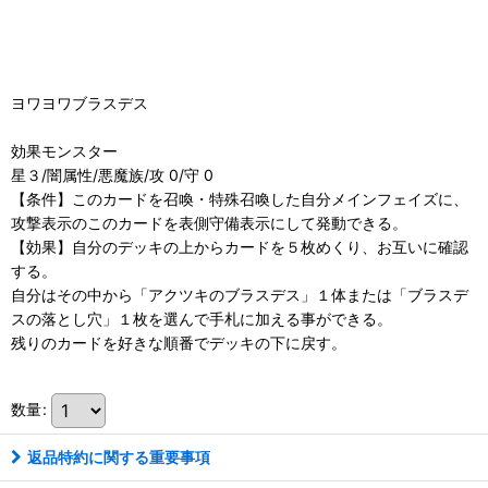
ヨワヨワブラスデス
効果モンスター
星３/闇属性/悪魔族/攻 0/守 0
【条件】このカードを召喚・特殊召喚した自分メインフェイズに、
攻撃表示のこのカードを表側守備表示にして発動できる。
【効果】自分のデッキの上からカードを５枚めくり、お互いに確認
する。
自分はその中から「アクツキのブラスデス」１体または「ブラスデ
スの落とし穴」１枚を選んで手札に加える事ができる。
残りのカードを好きな順番でデッキの下に戻す。
数量
:
返品特約に関する重要事項