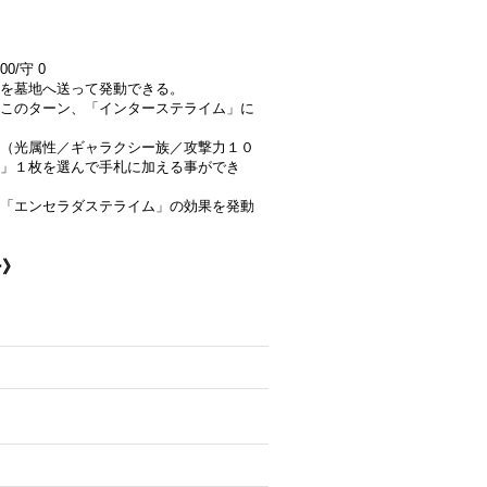
0/守 0
を墓地へ送って発動できる。
このターン、「インターステライム」に
（光属性／ギャラクシー族／攻撃力１０
」１枚を選んで手札に加える事ができ
「エンセラダステライム」の効果を発動
ー》