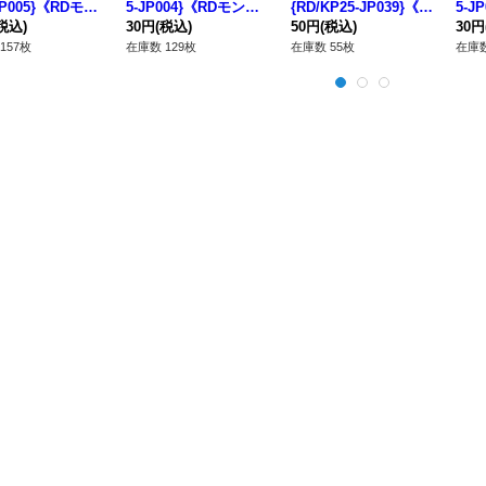
JP005}《RDモン
5-JP004}《RDモンス
{RD/KP25-JP039}《R
5-J
ー》
税込)
ター》
30円
(税込)
Dフュージョン》
50円
(税込)
ター
30円
157枚
在庫数 129枚
在庫数 55枚
在庫数