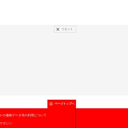
リセット
ページトップへ
トの価格データ等の利用について
マガジン