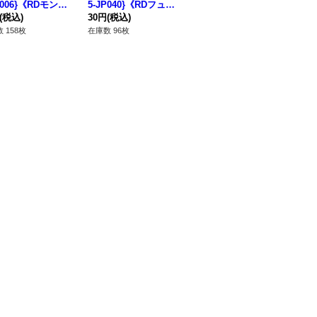
P006}《RDモンス
5-JP040}《RDフュー
5-JP046}《RD魔法》
ーパ
》
(税込)
ジョン》
30円
(税込)
30円
(税込)
0
80
ン
 158枚
在庫数 96枚
在庫数 158枚
在庫