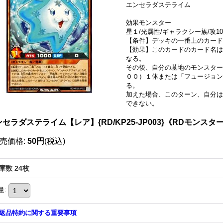
エンセラダステライム
効果モンスター
星１/光属性/ギャラクシー族/攻100
【条件】デッキの一番上のカード
【効果】このカードのカード名は
なる。
その後、自分の墓地のモンスター
００）１体または「フュージョン
る。
加えた場合、このターン、自分は
できない。
セラダステライム【レア】{RD/KP25-JP003}《RDモンスタ
売価格
:
50円
(税込)
庫数 24枚
量
:
返品特約に関する重要事項