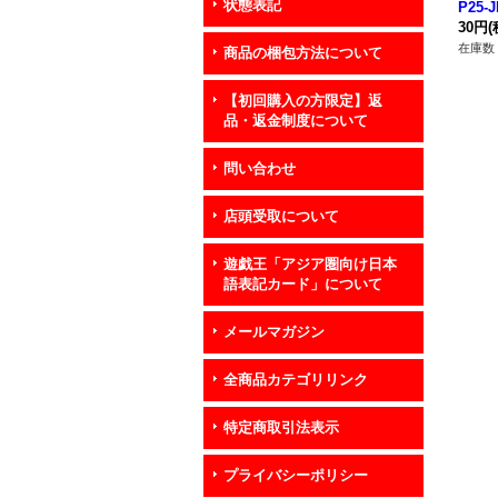
状態表記
P25-
スタ
30円
(
在庫数 
商品の梱包方法について
【初回購入の方限定】返
品・返金制度について
問い合わせ
店頭受取について
遊戯王「アジア圏向け日本
語表記カード」について
メールマガジン
全商品カテゴリリンク
特定商取引法表示
プライバシーポリシー