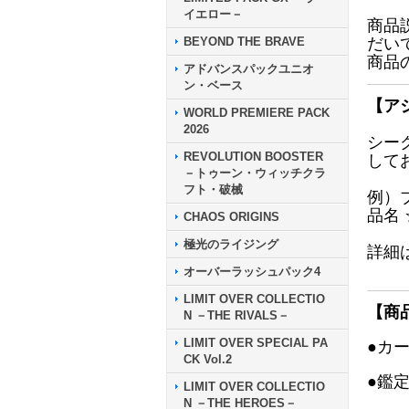
イエロー－
商品
BEYOND THE BRAVE
だい
商品
アドバンスパックユニオ
ン・ベース
【ア
WORLD PREMIERE PACK
2026
シー
REVOLUTION BOOSTER
して
－トゥーン・ウィッチクラ
フト・破械
例）
品名
CHAOS ORIGINS
極光のライジング
詳細
オーバーラッシュパック4
LIMIT OVER COLLECTIO
【商
N －THE RIVALS－
LIMIT OVER SPECIAL PA
●カ
CK Vol.2
●鑑
LIMIT OVER COLLECTIO
N －THE HEROES－