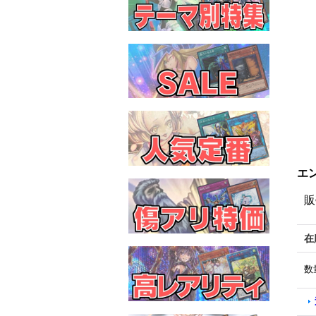
エン
販
在
数