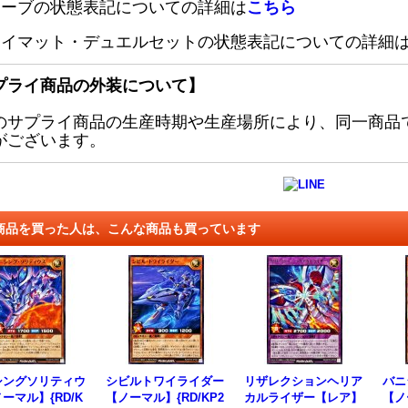
リーブの状態表記についての詳細は
こちら
レイマット・デュエルセットの状態表記についての詳細
プライ商品の外装について】
のサプライ商品の生産時期や生産場所により、同一商品
がございます。
商品を買った人は、こんな商品も買っています
シングソリティウ
シビルトワイライダー
リザレクションヘリア
バニ
ーマル】{RD/K
【ノーマル】{RD/KP2
カルライザー【レア】
【ノ