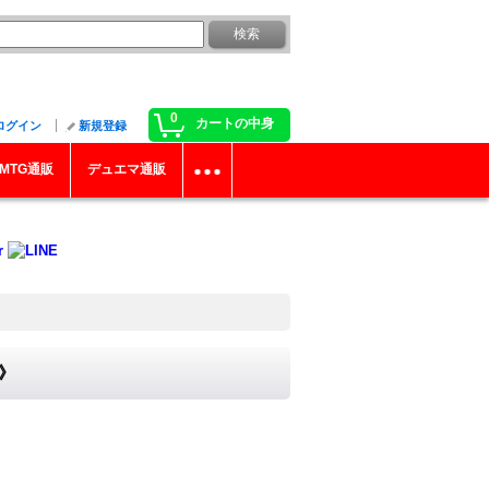
0
カートの中身
ログイン
新規登録
MTG通販
デュエマ通販
ー》