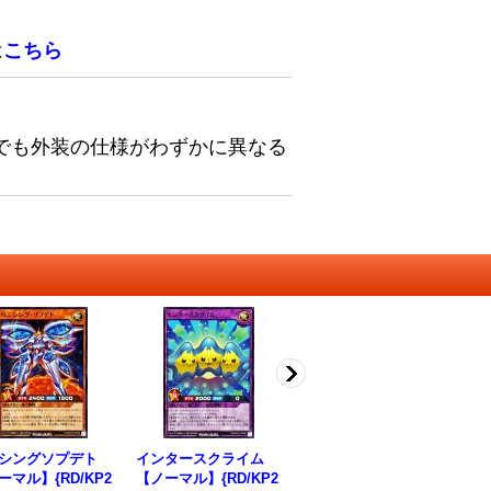
は
こちら
でも外装の仕様がわずかに異なる
シングソプデト
インタースクライム
バニシングアタック
ギ
ーマル】{RD/KP2
【ノーマル】{RD/KP2
【ノーマル】{RD/KP2
ン