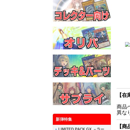
【在
商品
異な
新弾特集
【商
LIMITED PACK GX －ラー