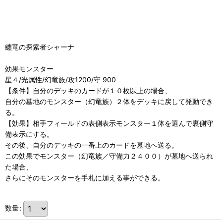
纏竜の探索者シャーナ
効果モンスター
星４/光属性/幻竜族/攻1200/守 900
【条件】自分のデッキのカードが１０枚以上の場合、
自分の墓地のモンスター（幻竜族）２体をデッキに戻して発動でき
る。
【効果】相手フィールドの表側表示モンスター１体を選んで裏側守
備表示にする。
その後、自分のデッキの一番上のカードを墓地へ送る。
この効果でモンスター（幻竜族／守備力２４００）が墓地へ送られ
た場合、
さらにそのモンスターを手札に加える事ができる。
数量
: