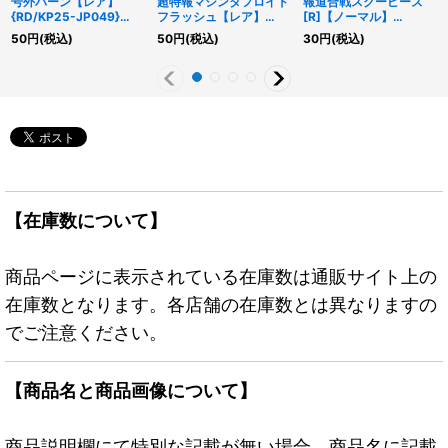
号外バーン【レア】
超特報マシンタフロイド
報道合戦スクーピーズ
{RD/KP25-JP049}
フラッシュ【レア】
[R]【ノーマル】
《RD魔法》
{RD/KP25-JP014}
{RD/KP25-JP009}
50
円
(税込)
50
円
(税込)
30
円
(税込)
《RDモンスター》
《RDモンスター》
【在庫数について】
商品ページに表示されている在庫数は通販サイト上の
在庫数となります。各店舗の在庫数とは異なりますの
でご注意ください。
【商品名と商品画像について】
商品説明欄にて特別な記載が無い場合、商品名に記載