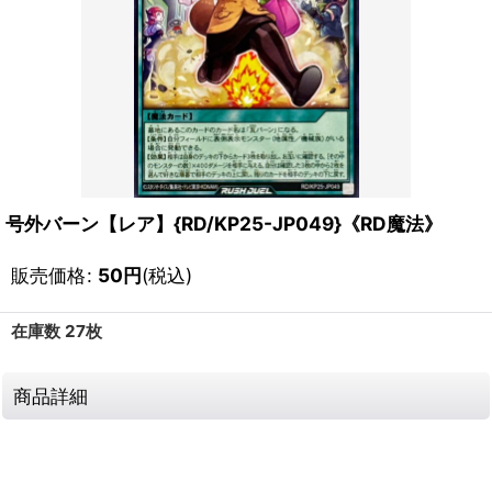
号外バーン【レア】{RD/KP25-JP049}《RD魔法》
販売価格
:
50
円
(税込)
在庫数 27枚
商品詳細