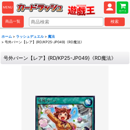
MENU
カート
商品一覧
検索
ホーム
>
ラッシュデュエル
>
魔法
>
号外バーン【レア】{RD/KP25-JP049}《RD魔法》
号外バーン【レア】{RD/KP25-JP049}《RD魔法》