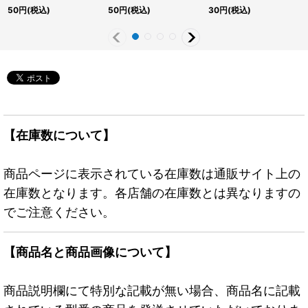
{RD/KP25-JP014}
《RD魔法》
{RD/KP25-JP009}
50
円
(税込)
50
円
(税込)
30
円
(税込)
《RDモンスター》
《RDモンスター》
【在庫数について】
商品ページに表示されている在庫数は通販サイト上の
在庫数となります。各店舗の在庫数とは異なりますの
でご注意ください。
【商品名と商品画像について】
商品説明欄にて特別な記載が無い場合、商品名に記載