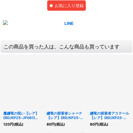
お気に入り登録
この商品を買った人は、こんな商品も買っています
魔纏竜の呪い【レア】
纏竜の探索者シャーナ
纏竜の探索者アステール
{RD/KP25-JP061}
【レア】{RD/KP25-
【レア】{RD/KP25-
《RD罠》
JP017}《RDモンスタ
JP018}《RDモンスタ
120
円
(税込)
80
円
(税込)
80
円
(税込)
ー》
ー》