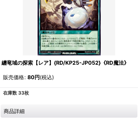
纏竜域の探索【レア】{RD/KP25-JP052}《RD魔法》
販売価格
:
80
円
(税込)
在庫数 33枚
商品詳細