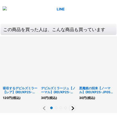
この商品を買った人は、こんな商品も買っています
吸収するデビルズミラー
デビルズミラージュ【ノ
悪魔鏡の招来【ノーマ
【レア】{RD/KP25-
ーマル】{RD/KP25-
ル】{RD/KP25-JP057}
JP045}《RDリチュア
JP031}《RDモンスタ
《RD魔法》
120
円
(税込)
30
円
(税込)
30
円
(税込)
ル》
ー》