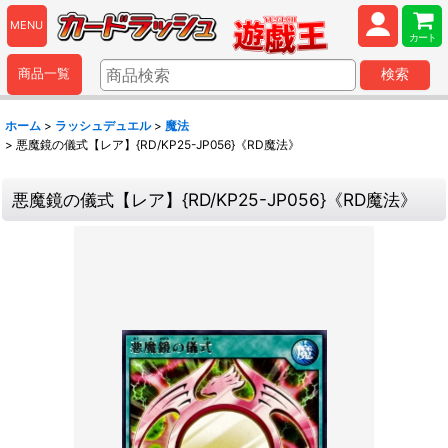
MENU
カート
商品一覧
検索
ホーム
>
ラッシュデュエル
>
魔法
>
悪魔鏡の儀式【レア】{RD/KP25-JP056}《RD魔法》
悪魔鏡の儀式【レア】{RD/KP25-JP056}《RD魔法》