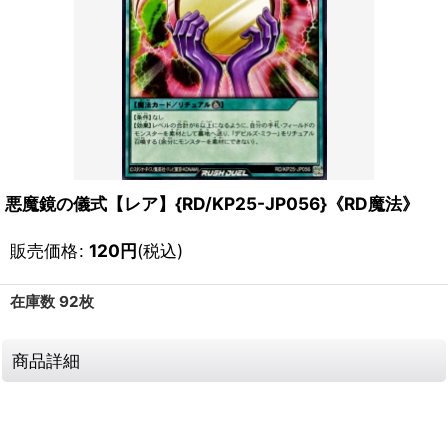
悪魔鏡の儀式【レア】{RD/KP25-JP056}《RD魔法》
販売価格
:
120
円
(税込)
在庫数 92枚
商品詳細