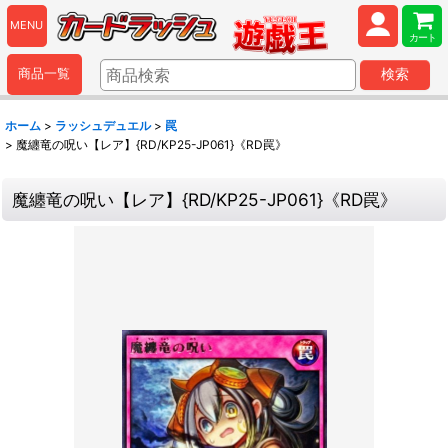
MENU
カート
商品一覧
検索
ホーム
>
ラッシュデュエル
>
罠
>
魔纏竜の呪い【レア】{RD/KP25-JP061}《RD罠》
魔纏竜の呪い【レア】{RD/KP25-JP061}《RD罠》