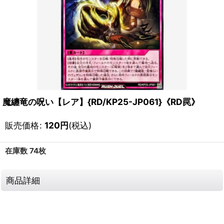
魔纏竜の呪い【レア】{RD/KP25-JP061}《RD罠》
販売価格
:
120
円
(税込)
在庫数 74枚
商品詳細