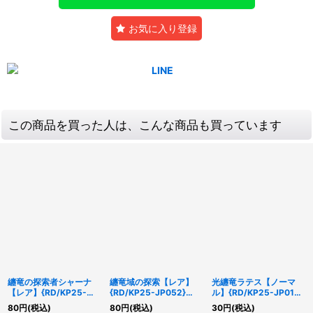
お気に入り登録
この商品を買った人は、こんな商品も買っています
纏竜の探索者シャーナ
纏竜域の探索【レア】
光纏竜ラテス【ノーマ
【レア】{RD/KP25-
{RD/KP25-JP052}
ル】{RD/KP25-JP015}
JP017}《RDモンスタ
《RD魔法》
《RDモンスター》
80
円
(税込)
80
円
(税込)
30
円
(税込)