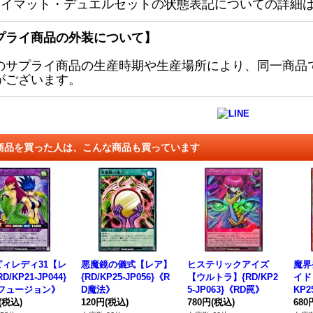
レイマット・デュエルセットの状態表記についての詳細
プライ商品の外装について】
のサプライ商品の生産時期や生産場所により、同一商品
がございます。
商品を買った人は、こんな商品も買っています
ィレディ31【レ
悪魔鏡の儀式【レア】
ヒステリックアイズ
魔界
D/KP21-JP044}
{RD/KP25-JP056}《R
【ウルトラ】{RD/KP2
イド
Dフュージョン》
D魔法》
5-JP063}《RD罠》
KP2
(税込)
120円
(税込)
780円
(税込)
ンス
680