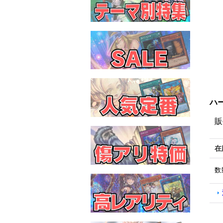
ハー
販
在
数