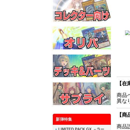
【在
商品
異な
【商
新弾特集
商品
LIMITED PACK GX －ラー