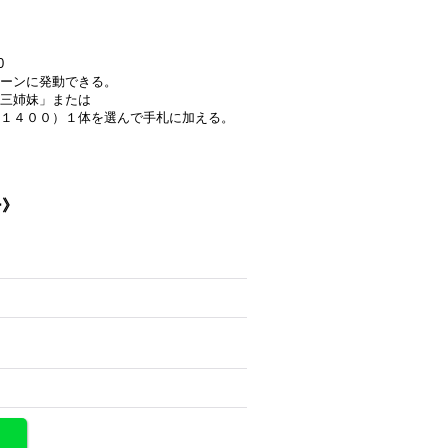
0
ーンに発動できる。
ィ三姉妹」または
１４００）１体を選んで手札に加える。
ー》