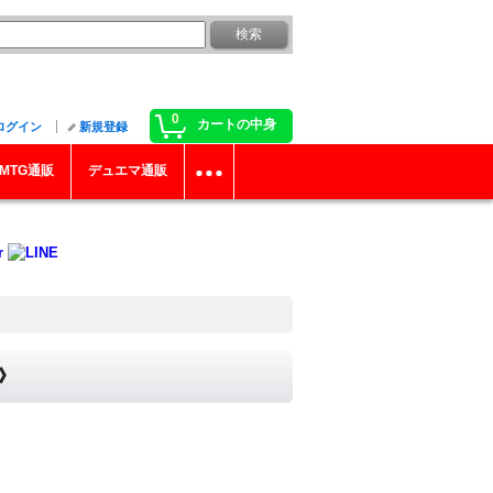
0
カートの中身
ログイン
新規登録
MTG通販
デュエマ通販
ー》