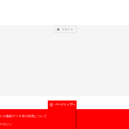
リセット
ページトップへ
トの価格データ等の利用について
マガジン