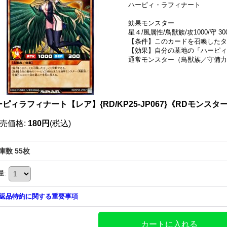
ハーピィ・ラフィナート
効果モンスター
星４/風属性/鳥獣族/攻1000/守 30
【条件】このカードを召喚したタ
【効果】自分の墓地の「ハーピ
通常モンスター（鳥獣族／守備力
ピィラフィナート【レア】{RD/KP25-JP067}《RDモンスタ
売価格
:
180円
(税込)
庫数 55枚
量
:
返品特約に関する重要事項