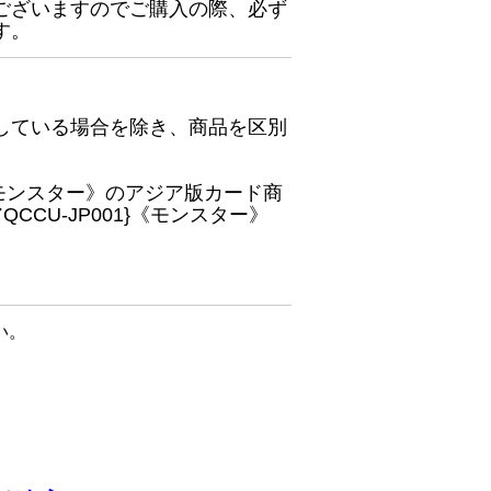
ございますのでご購入の際、必ず
す。
している場合を除き、商品を区別
}《モンスター》のアジア版カード商
CU-JP001}《モンスター》
い。