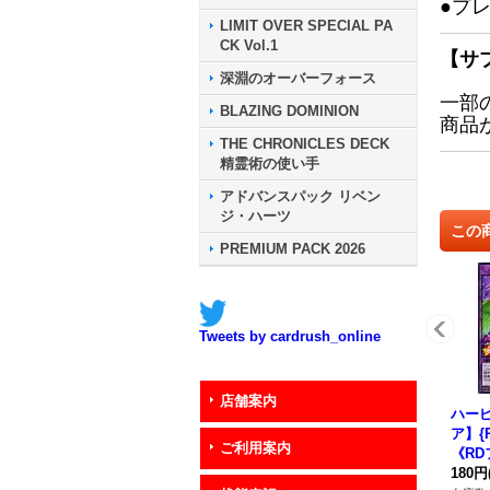
●プ
LIMIT OVER SPECIAL PA
CK Vol.1
【サ
深淵のオーバーフォース
一部
BLAZING DOMINION
商品
THE CHRONICLES DECK
精霊術の使い手
アドバンスパック リベン
ジ・ハーツ
この
PREMIUM PACK 2026
Tweets by cardrush_online
店舗案内
ハーピ
ア】{R
ご利用案内
《R
180円