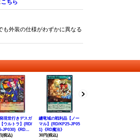
は
こちら
でも外装の仕様がわずかに異なる
発現世行きデスガ
纏竜域の戦利品【ノー
ハーピィレディFD
吸
【ウルトラ】{RD/
マル】{RD/KP25-JP05
【ノーマル】{RD/SD0
ー【
5-JP030}《RDモ
1}《RD魔法》
D-JP002}《RDフュー
JP
ター》
円
(税込)
30円
(税込)
ジョン》
180円
(税込)
ル
12