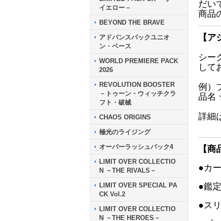
だい
イエロー－
商品
BEYOND THE BRAVE
【ア
アドバンスパックユニオ
ン・ベース
シー
WORLD PREMIERE PACK
して
2026
REVOLUTION BOOSTER
例）
－トゥーン・ウィッチクラ
品名
フト・破械
詳細
CHAOS ORIGINS
極光のライジング
オーバーラッシュパック4
【商
LIMIT OVER COLLECTIO
●カ
N －THE RIVALS－
LIMIT OVER SPECIAL PA
●鑑
CK Vol.2
●ス
LIMIT OVER COLLECTIO
N －THE HEROES－