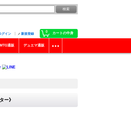
0
カートの中身
ログイン
新規登録
MTG通販
デュエマ通販
スター》