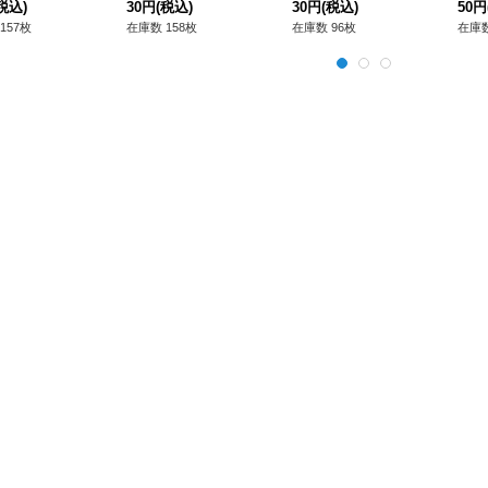
ー》
税込)
ター》
30円
(税込)
ジョン》
30円
(税込)
ー》
50円
157枚
在庫数 158枚
在庫数 96枚
在庫数