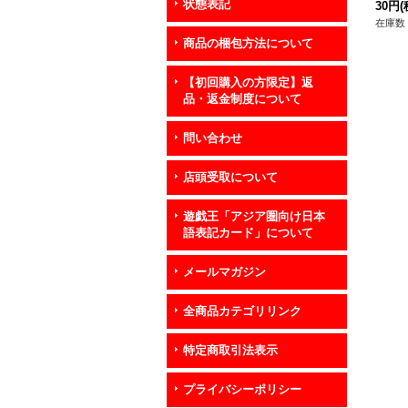
状態表記
スタ
30円
(
在庫数 
商品の梱包方法について
【初回購入の方限定】返
品・返金制度について
問い合わせ
店頭受取について
遊戯王「アジア圏向け日本
語表記カード」について
メールマガジン
全商品カテゴリリンク
特定商取引法表示
プライバシーポリシー