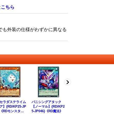
は
こちら
でも外装の仕様がわずかに異なる
セラダステライム
バニシングアタック
リザレクションヘリア
ギ
】{RD/KP25-JP
【ノーマル】{RD/KP2
カルライザー【レア】
ン
3}《RDモンスタ
5-JP046}《RD魔法》
{RD/KP25-JP039}《R
ーパ