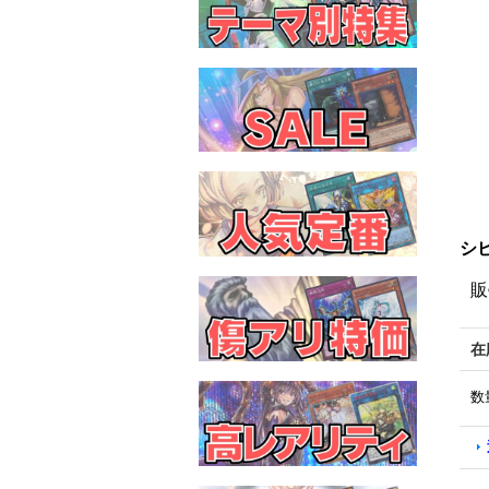
シビ
販
在
数