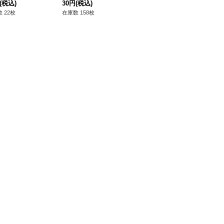
(税込)
30円
(税込)
Dフュージョン》
50円
(税込)
0
80
ン
 22枚
在庫数 158枚
在庫数 55枚
在庫