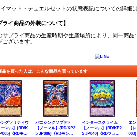
レイマット・デュエルセットの状態表記についての詳細
プライ商品の外装について】
のサプライ商品の生産時期や生産場所により、同一商品
がございます。
商品を買った人は、こんな商品も買っています
シングソリティウ
バニシングソプデト
インタースクライム
エン
ーマル】{RD/K
【ノーマル】{RD/KP2
【ノーマル】{RD/KP2
【レア
JP005}《RDモン
5-JP006}《RDモンス
5-JP040}《RDフュー
00