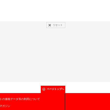
リセット
ページトップへ
トの価格データ等の利用について
マガジン