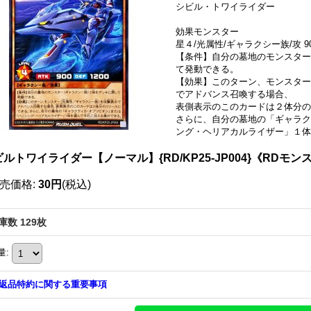
シビル・トワイライダー
効果モンスター
星４/光属性/ギャラクシー族/攻 900
【条件】自分の墓地のモンスター
て発動できる。
【効果】このターン、モンスター
でアドバンス召喚する場合、
表側表示のこのカードは２体分の
さらに、自分の墓地の「ギャラク
ング・ヘリアカルライザー」１体
ルトワイライダー【ノーマル】{RD/KP25-JP004}《RDモン
売価格
:
30円
(税込)
庫数 129枚
量
:
返品特約に関する重要事項