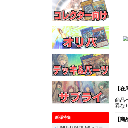
【在
商品
異な
新弾特集
【商
LIMITED PACK GX －ラー