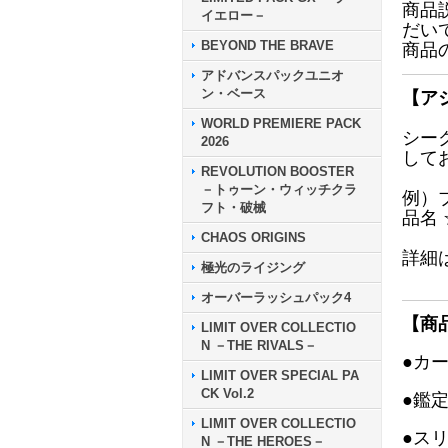
商品
イエロー－
だい
BEYOND THE BRAVE
商品
アドバンスパックユニオ
ン・ベース
【ア
WORLD PREMIERE PACK
シー
2026
して
REVOLUTION BOOSTER
－トゥーン・ウィッチクラ
例）
フト・破械
品名
CHAOS ORIGINS
詳細
極光のライジング
オーバーラッシュパック4
【商
LIMIT OVER COLLECTIO
N －THE RIVALS－
●カ
LIMIT OVER SPECIAL PA
CK Vol.2
●鑑
LIMIT OVER COLLECTIO
●ス
N －THE HEROES－