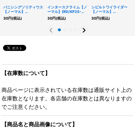
バニシングソリティウス
インタースクライム【ノ
シビルトワイライダー
【ノーマル】
ーマル】{RD/KP25-
【ノーマル】
{RD/KP25-JP005}
JP040}《RDフュージョ
{RD/KP25-JP004}
30
円
(税込)
30
円
(税込)
30
円
(税込)
《RDモンスター》
ン》
《RDモンスター》
【在庫数について】
商品ページに表示されている在庫数は通販サイト上の
在庫数となります。各店舗の在庫数とは異なりますの
でご注意ください。
【商品名と商品画像について】