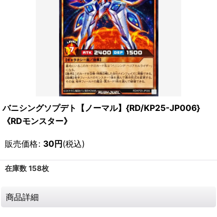
バニシングソプデト【ノーマル】{RD/KP25-JP006}
《RDモンスター》
販売価格
:
30
円
(税込)
在庫数 158枚
商品詳細