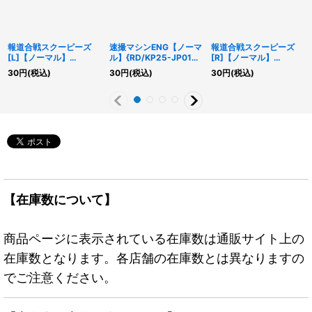
報道合戦スクーピーズ
速撮マシンENG【ノーマ
報道合戦スクーピーズ
[L]【ノーマル】
ル】{RD/KP25-JP012}
[R]【ノーマル】
{RD/KP25-JP007}
《RDモンスター》
{RD/KP25-JP009}
30
円
(税込)
30
円
(税込)
30
円
(税込)
《RDモンスター》
《RDモンスター》
【在庫数について】
商品ページに表示されている在庫数は通販サイト上の
在庫数となります。各店舗の在庫数とは異なりますの
でご注意ください。