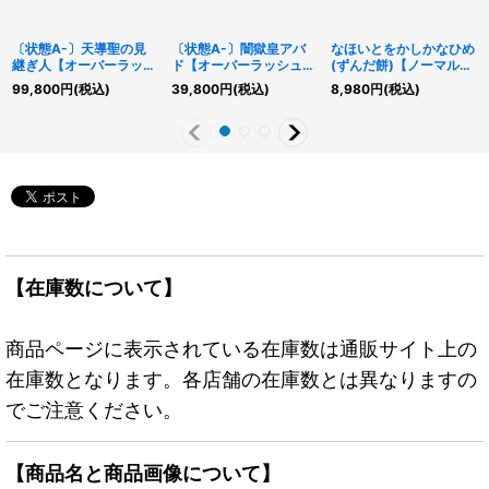
〔状態A-〕天導聖の見
〔状態A-〕闇獄皇アバ
なほいとをかしかなひめ
継ぎ人【オーバーラッシ
ド【オーバーラッシュレ
(ずんだ餅)【ノーマルパ
ュレア PREMIUM
ア PREMIUM BLACK
ラレル】{RD/SS01-
99,800
円
(税込)
39,800
円
(税込)
8,980
円
(税込)
BLACK Ver.】
Ver.】{RD/KP22-
JP002}《RDリチュア
{RD/KP21-JPS00}
JPS00}《RDモンスタ
ル》
《RDモンスター》
ー》
【在庫数について】
商品ページに表示されている在庫数は通販サイト上の
在庫数となります。各店舗の在庫数とは異なりますの
でご注意ください。
【商品名と商品画像について】