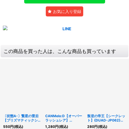
お気に入り登録
この商品を買った人は、こんな商品も買っています
〔状態A-〕繋星の雷后
CANMelo:D【オーバー
叛逆の帝王【シークレッ
【プリズマティックシー
ラッシュレア】
ト】{DUAD-JP062}
クレット】{CORI-
{RD/5TH1-JP148}
《魔法》
550
円
(税込)
1,280
円
(税込)
280
円
(税込)
JP023}《モンスター》
《RDモンスター》