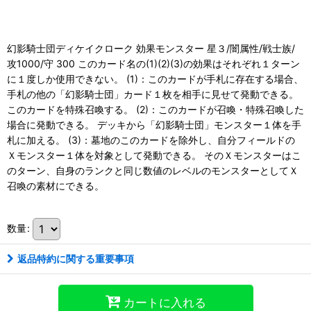
幻影騎士団ディケイクローク 効果モンスター 星３/闇属性/戦士族/
攻1000/守 300 このカード名の(1)(2)(3)の効果はそれぞれ１ターン
に１度しか使用できない。 (1)：このカードが手札に存在する場合、
手札の他の「幻影騎士団」カード１枚を相手に見せて発動できる。
このカードを特殊召喚する。 (2)：このカードが召喚・特殊召喚した
場合に発動できる。 デッキから「幻影騎士団」モンスター１体を手
札に加える。 (3)：墓地のこのカードを除外し、自分フィールドの
Ｘモンスター１体を対象として発動できる。 そのＸモンスターはこ
のターン、自身のランクと同じ数値のレベルのモンスターとしてＸ
召喚の素材にできる。
数量
:
返品特約に関する重要事項
カートに入れる