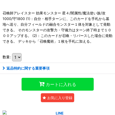
召喚師アレイスター 効果モンスター 星４/闇属性/魔法使い族/攻
1000/守1800 (1)：自分・相手ターンに、このカードを手札から墓
地へ送り、自分フィールドの融合モンスター１体を対象として発動
できる。 そのモンスターの攻撃力・守備力はターン終了時まで１０
００アップする。 (2)：このカードが召喚・リバースした場合に発動
できる。 デッキから「召喚魔術」１枚を手札に加える。
数量
:
返品特約に関する重要事項
カートに入れる
お気に入り登録