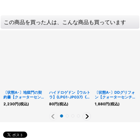
この商品を買った人は、こんな商品も買っています
〔状態A-〕地獄門の契
ハイドロゲドン【ウルト
〔状態A-〕DDグリフォ
約書【クォーターセンチ
ラ】{LPG1-JP037}《モ
ン【クォーターセンチュ
ュリーシークレット】
ンスター》
リーシークレット】
2,230
円
(税込)
80
円
(税込)
1,880
円
(税込)
{QCCP-JP087}《魔
{QCCP-JP077}《モン
法》
スター》