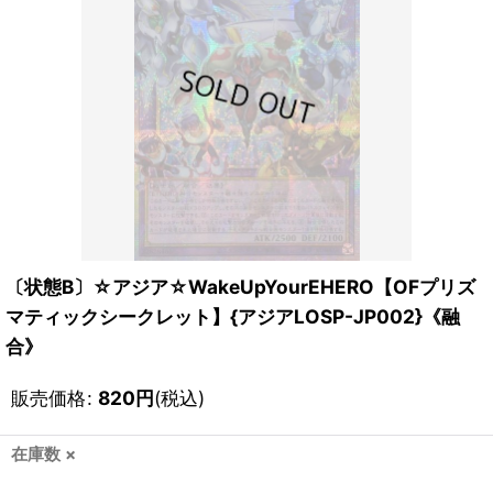
〔状態B〕☆アジア☆WakeUpYourEHERO【OFプリズ
マティックシークレット】{アジアLOSP-JP002}《融
合》
販売価格
:
820
円
(税込)
在庫数 ×