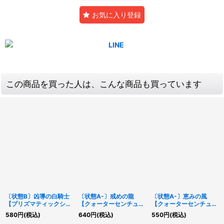
お気に入り登録
この商品を買った人は、こんな商品も買っています
〔状態B〕凶導の白騎士
〔状態A-〕戒めの龍
〔状態A-〕恵みの風
【プリズマティックシー
【クォーターセンチュリ
【クォーターセンチュリ
クレット】{LIOV-
ーシークレット】
ーシークレット】
580
円
(税込)
640
円
(税込)
550
円
(税込)
JP032}《儀式》
{QCCU-JP134}《モン
{QCCU-JP168}《罠》