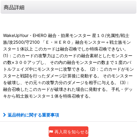
商品詳細
WakeUpYour・EHERO 融合・効果モンスター 星１０/光属性/戦士
族/攻2500/守2100 「Ｅ・ＨＥＲＯ」融合モンスター＋戦士族モン
スター１体以上 このカードは融合召喚でしか特殊召喚できない。
(1)：このカードの攻撃力はこのカードの融合素材としたモンスター
の数×３００アップし、 その内の融合モンスターの数まで１度のバ
トルフェイズ中にモンスターに攻撃できる。 (2)：このカードがモン
スターと戦闘を行ったダメージ計算後に発動する。 そのモンスター
を破壊し、その元々の攻撃力分のダメージを相手に与える。 (3)：
融合召喚したこのカードが破壊された場合に発動する。 手札・デッ
キから戦士族モンスター１体を特殊召喚する。
返品特約に関する重要事項
再入荷を知らせる