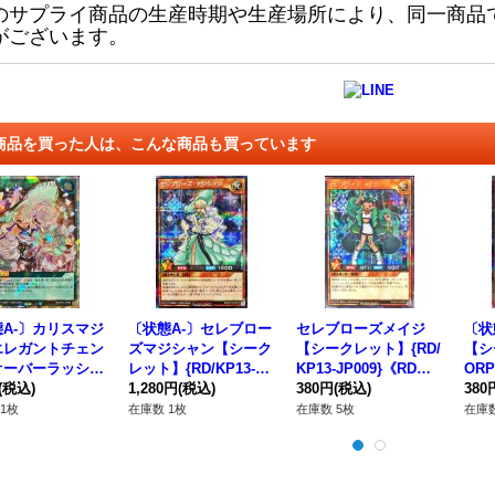
のサプライ商品の生産時期や生産場所により、同一商品
がございます。
商品を買った人は、こんな商品も買っています
A-〕カリスマジ
〔状態A-〕セレブロー
セレブローズメイジ
〔状
エレガントチェン
ズマジシャン【シーク
【シークレット】{RD/
【シ
オーバーラッシュ
レット】{RD/KP13-JP
KP13-JP009}《RDモ
ORP
RD/KP13-JP05
(税込)
012}《RDモンスタ
1,280円
(税込)
ンスター》
380円
(税込)
ンス
380
RD魔法》
ー》
1枚
在庫数 1枚
在庫数 5枚
在庫数