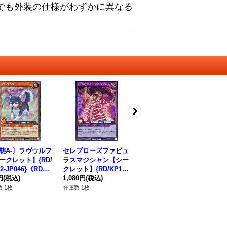
でも外装の仕様がわずかに異なる
態A-〕ラヴウルフ
セレブローズファビュ
ルミナスレディ【シー
セ
ークレット】{RD/
ラスマジシャン【シー
クレット】{RD/AP01-
ッ
2-JP046}《RDモ
クレット】{RD/KP13-
JP052}《RDモンスタ
{R
ター》
円
(税込)
JP041}《RDフュージ
1,080円
(税込)
ー》
120円
(税込)
D
48
ョン》
 1枚
在庫数 1枚
在庫数 30枚
在庫