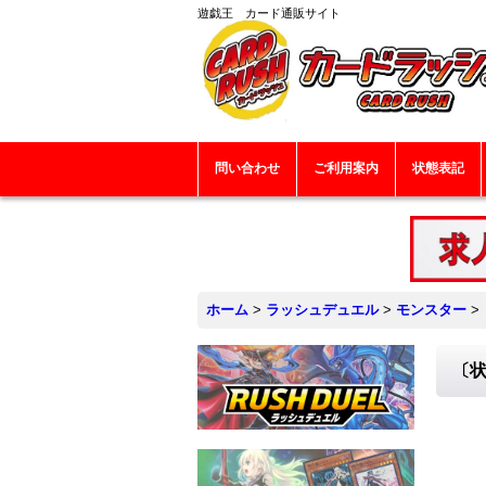
遊戯王 カード通販サイト
問い合わせ
ご利用案内
状態表記
ホーム
>
ラッシュデュエル
>
モンスター
>
〔状