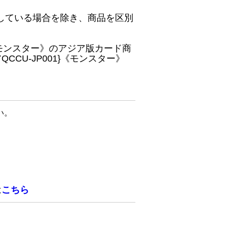
している場合を除き、商品を区別
}《モンスター》のアジア版カード商
CU-JP001}《モンスター》
い。
は
こちら