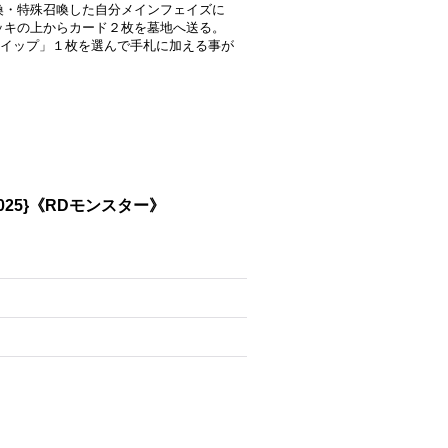
喚・特殊召喚した自分メインフェイズに
ッキの上からカード２枚を墓地へ送る。
イップ」１枚を選んで手札に加える事が
025}《RDモンスター》