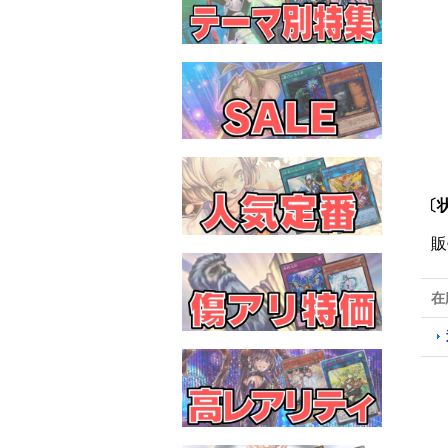
〔状
販
在