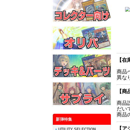
【在
商品
異な
【商
商品
だい
商品
新弾特集
【ア
UTILITY SELECTION