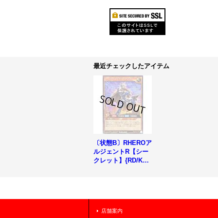
最近チェックしたアイテム
〔状態B〕RHEROア
ルジェントR【シー
クレット】{RD/KP2
5-JP025}《RDモン
スター》
店舗案内