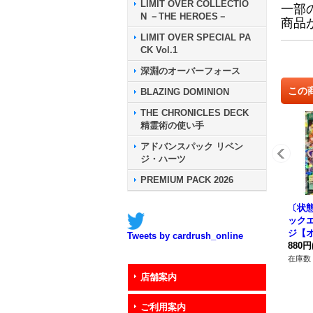
LIMIT OVER COLLECTIO
一部
N －THE HEROES－
商品
LIMIT OVER SPECIAL PA
CK Vol.1
深淵のオーバーフォース
この
BLAZING DOMINION
THE CHRONICLES DECK
精霊術の使い手
アドバンスパック リベン
ジ・ハーツ
PREMIUM PACK 2026
〔状態
ック
ジ【
Tweets by cardrush_online
レア】{
880円
2}《
在庫数 
店舗案内
ご利用案内