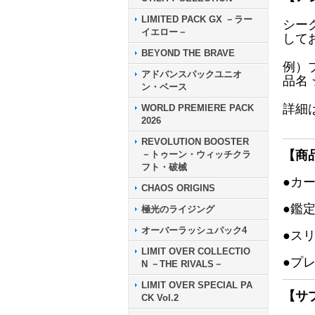
LIMITED PACK GX －ラー
シー
イエロー－
して
BEYOND THE BRAVE
例）
アドバンスパックユニオ
品名
ン・ベース
詳細
WORLD PREMIERE PACK
2026
REVOLUTION BOOSTER
【商
－トゥーン・ウィッチクラ
フト・破械
●カ
CHAOS ORIGINS
●鑑
極光のライジング
オーバーラッシュパック4
●ス
LIMIT OVER COLLECTIO
●プ
N －THE RIVALS－
LIMIT OVER SPECIAL PA
【サ
CK Vol.2