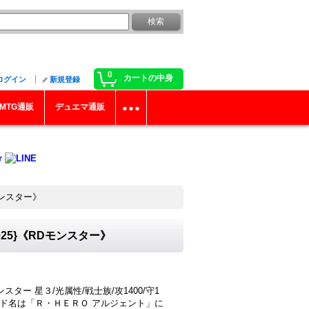
0
カートの中身
ログイン
新規登録
MTG通販
デュエマ通販
モンスター》
025}《RDモンスター》
スター 星３/光属性/戦士族/攻1400/守1
ード名は「Ｒ・ＨＥＲＯ アルジェント」に