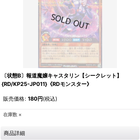
〔状態B〕報道魔嬢キャスタリン【シークレット】
{RD/KP25-JP011}《RDモンスター》
販売価格
:
180
円
(税込)
在庫数 ×
商品詳細