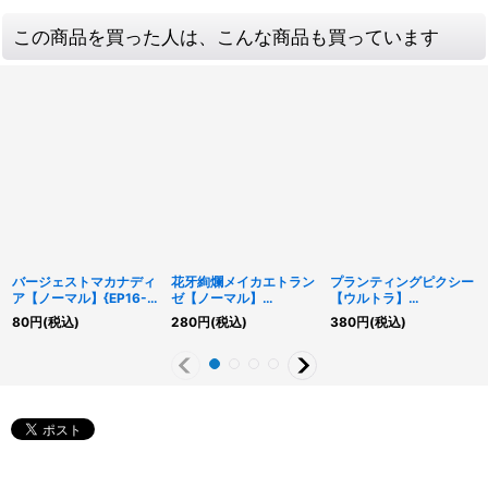
この商品を買った人は、こんな商品も買っています
バージェストマカナディ
花牙絢爛メイカエトラン
プランティングピクシー
ア【ノーマル】{EP16-
ゼ【ノーマル】
【ウルトラ】
JP035}《罠》
{RD/B251-JP010}《RD
{RD/KP15-JP029}
80
円
(税込)
280
円
(税込)
380
円
(税込)
フュージョン》
《RDモンスター》