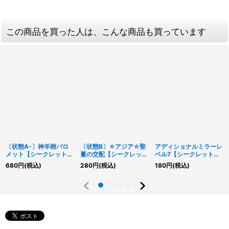
この商品を買った人は、こんな商品も買っています
〔状態A-〕神羊樹バロ
〔状態B〕☆アジア☆聖
アディショナルミラーレ
メット【シークレット
蔓の交配【シークレッ
ベル7【シークレット
SPECIALREDVer.】
ト】{アジア21PP-
SPECIALREDVer.】
680
円
(税込)
280
円
(税込)
180
円
(税込)
{24PP-JP028}《エク
JP020}《魔法》
{23PP-JP016}《魔法》
シーズ》