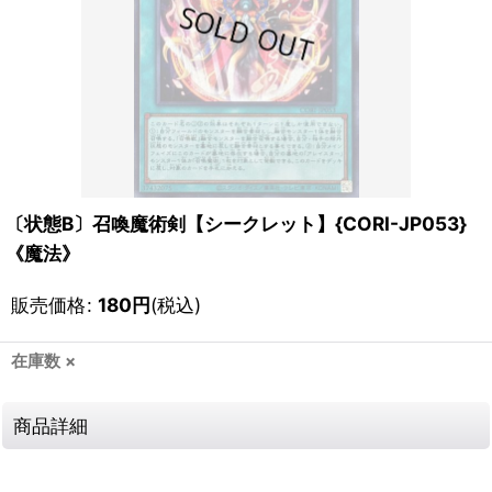
〔状態B〕召喚魔術剣【シークレット】{CORI-JP053}
《魔法》
販売価格
:
180
円
(税込)
在庫数 ×
商品詳細