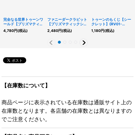
完全なる世界トゥーンワ
ファニーダークラビット
トゥーンのもくじ【シー
ールド【プリズマティッ
【プリズマティックシー
クレット】{RV01-
クシークレット】
クレット】{RV01-
JP019}《魔法》
4,780
円
(税込)
2,480
円
(税込)
1,180
円
(税込)
{RV01-JP006}《魔法》
JP001}《モンスター》
【在庫数について】
商品ページに表示されている在庫数は通販サイト上の
在庫数となります。各店舗の在庫数とは異なりますの
でご注意ください。