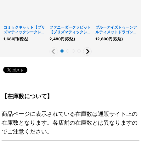
コミックキャット【プリ
ファニーダークラビット
ブルーアイズトゥーンア
ズマティックシークレッ
【プリズマティックシー
ルティメットドラゴン
ト】{RV01-JP002}《モ
クレット】{RV01-
【プリズマティックシー
1,680
円
(税込)
2,480
円
(税込)
12,800
円
(税込)
ンスター》
JP001}《モンスター》
クレット】{RV01-
JP005}《融合》
【在庫数について】
商品ページに表示されている在庫数は通販サイト上の
在庫数となります。各店舗の在庫数とは異なりますの
でご注意ください。