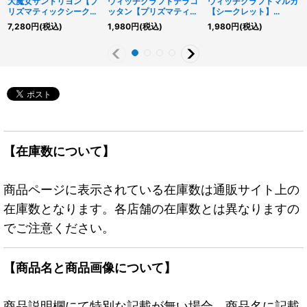
大魔女サンドリヨン【プ
ウィッチクラフトテラコ
ウィッチクラフトマルカ
リズマティックシークレ
ッタン【プリズマティッ
【シークレット】
ット】{RV01-JP025}
クシークレット】
{RV01-JP024}《モンス
7,280
円
(税込)
1,980
円
(税込)
1,980
円
(税込)
《融合》
{RV01-JP023}《モンス
ター》
ター》
【在庫数について】
商品ページに表示されている在庫数は通販サイト上の
在庫数となります。各店舗の在庫数とは異なりますの
でご注意ください。
【商品名と商品画像について】
商品説明欄にて特別な記載が無い場合、商品名に記載