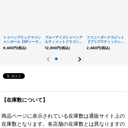
トゥーンブラックマジシ
ブルーアイズトゥーンア
ファニーダークラビット
ャンガール【OFシーク
ルティメットドラゴン
【プリズマティックシー
レット】{RV01-JP013}
【プリズマティックシー
クレット】{RV01-
9,480
円
(税込)
12,800
円
(税込)
2,480
円
(税込)
《モンスター》
クレット】{RV01-
JP001}《モンスター》
JP005}《融合》
【在庫数について】
商品ページに表示されている在庫数は通販サイト上の
在庫数となります。各店舗の在庫数とは異なりますの