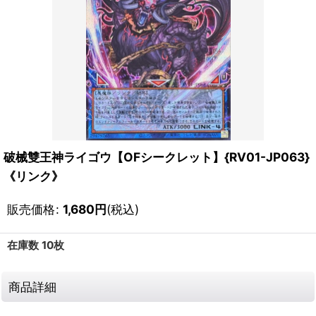
破械雙王神ライゴウ【OFシークレット】{RV01-JP063}
《リンク》
販売価格
:
1,680
円
(税込)
在庫数 10枚
商品詳細