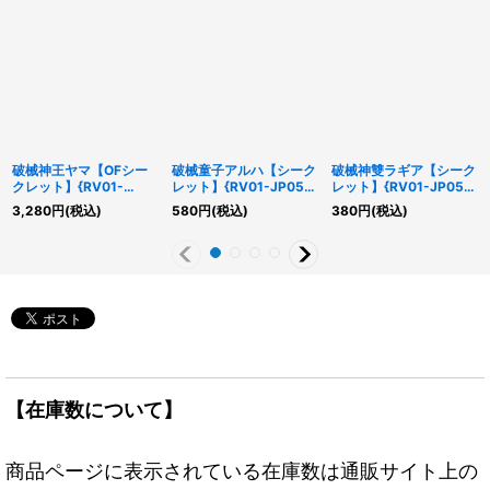
破械神王ヤマ【OFシー
破械童子アルハ【シーク
破械神雙ラギア【シーク
クレット】{RV01-
レット】{RV01-JP054}
レット】{RV01-JP051}
JP064}《リンク》
《モンスター》
《リンク》
3,280
円
(税込)
580
円
(税込)
380
円
(税込)
【在庫数について】
商品ページに表示されている在庫数は通販サイト上の