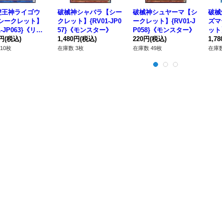
雙王神ライゴウ
破械神シャバラ【シー
破械神シュヤーマ【シ
破械
Fシークレット】
クレット】{RV01-JP0
ークレット】{RV01-J
ズマ
1-JP063}《リン
57}《モンスター》
P058}《モンスター》
ット】
0円
(税込)
1,480円
(税込)
220円
(税込)
《リ
1,7
10枚
在庫数 3枚
在庫数 49枚
在庫数