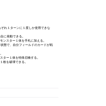
はそれぞれ１ターンに１度しか使用できな
場合に発動できる。
モンスター１体を手札に加える。
する状態で、自分フィールドのカードが戦
。
スター１体を特殊召喚する。
１枚を破壊できる。