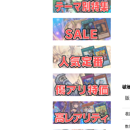
破械
販
在
数