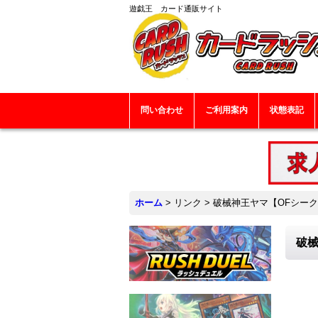
遊戯王 カード通販サイト
問い合わせ
ご利用案内
状態表記
ホーム
>
リンク
>
破械神王ヤマ【OFシークレッ
破械