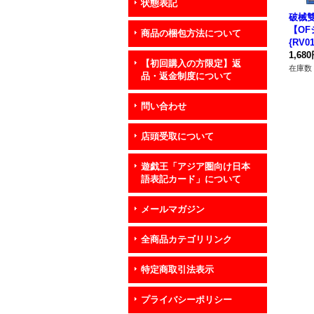
状態表記
破械
【O
商品の梱包方法について
{RV0
ク》
1,68
【初回購入の方限定】返
在庫数 
品・返金制度について
問い合わせ
店頭受取について
遊戯王「アジア圏向け日本
語表記カード」について
メールマガジン
全商品カテゴリリンク
特定商取引法表示
プライバシーポリシー