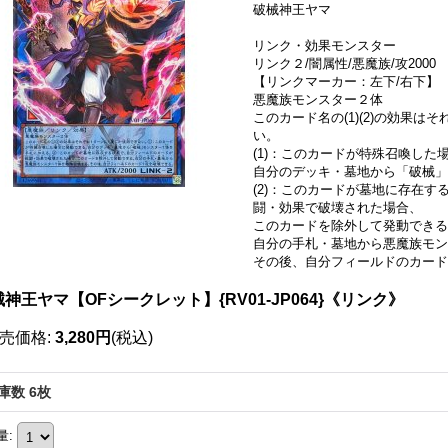
破械神王ヤマ
リンク・効果モンスター
リンク２/闇属性/悪魔族/攻2000
【リンクマーカー：左下/右下】
悪魔族モンスター２体
このカード名の(1)(2)の効果
い。
(1)：このカードが特殊召喚した
自分のデッキ・墓地から「破械」
(2)：このカードが墓地に存在
闘・効果で破壊された場合、
このカードを除外して発動できる
自分の手札・墓地から悪魔族モン
その後、自分フィールドのカード
神王ヤマ【OFシークレット】{RV01-JP064}《リンク》
売価格
:
3,280円
(税込)
庫数 6枚
量
: