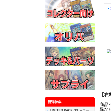
【在
新弾特集
商品
異な
LIMITED PACK GX －ラー