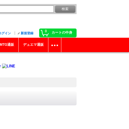
0
カートの中身
ログイン
新規登録
MTG通販
デュエマ通販