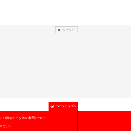
リセット
ページトップへ
トの価格データ等の利用について
マガジン