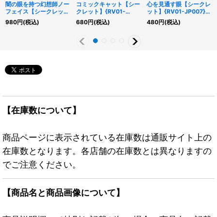
闇の眼を持つ幻想師ノー
コミックキャット【シー
心を見通す眼【シークレ
フェイス【シークレッ
クレット】{RV01-
ット】{RV01-JP007}
ト】{RV01-JP004}《モ
JP002}《モンスター》
《罠》
980
円
(税込)
680
円
(税込)
480
円
(税込)
ンスター》
【在庫数について】
商品ページに表示されている在庫数は通販サイト上の
在庫数となります。各店舗の在庫数とは異なりますの
でご注意ください。
【商品名と商品画像について】