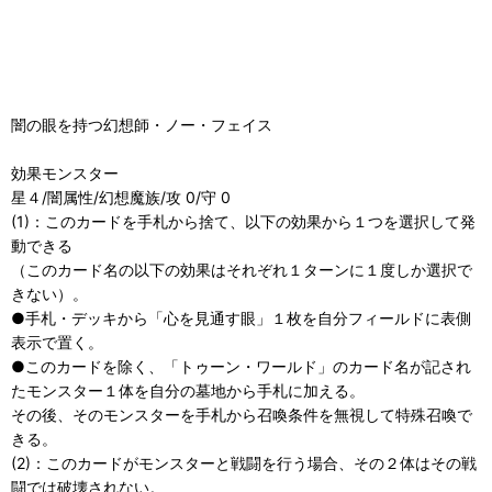
闇の眼を持つ幻想師・ノー・フェイス
効果モンスター
星４/闇属性/幻想魔族/攻 0/守 0
(1)：このカードを手札から捨て、以下の効果から１つを選択して発
動できる
（このカード名の以下の効果はそれぞれ１ターンに１度しか選択で
きない）。
●手札・デッキから「心を見通す眼」１枚を自分フィールドに表側
表示で置く。
●このカードを除く、「トゥーン・ワールド」のカード名が記され
たモンスター１体を自分の墓地から手札に加える。
その後、そのモンスターを手札から召喚条件を無視して特殊召喚で
きる。
(2)：このカードがモンスターと戦闘を行う場合、その２体はその戦
闘では破壊されない。