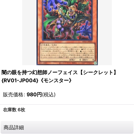
闇の眼を持つ幻想師ノーフェイス【シークレット】
{RV01-JP004}《モンスター》
販売価格
:
980
円
(税込)
在庫数 6枚
商品詳細