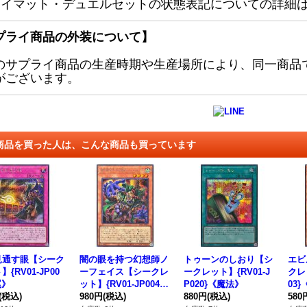
レイマット・デュエルセットの状態表記についての詳細
プライ商品の外装について】
のサプライ商品の生産時期や生産場所により、同一商品
がございます。
商品を買った人は、こんな商品も買っています
見通す眼【シーク
闇の眼を持つ幻想師ノ
トゥーンのしおり【シ
エビ
{RV01-JP00
ーフェイス【シークレ
ークレット】{RV01-J
クレッ
罠》
ット】{RV01-JP004}
P020}《魔法》
03
(税込)
《モンスター》
980円
(税込)
880円
(税込)
580