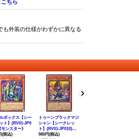
は
こちら
でも外装の仕様がわずかに異なる
ルボックス【シー
トゥーンブラックマジ
トゥーンのもくじ【シ
フ
ト】{RV01-JP0
シャン【シークレッ
ークレット】{RV01-J
ト
}《モンスター》
ト】{RV01-JP010}
P019}《魔法》
V0
円
(税込)
《モンスター》
980円
(税込)
1,180円
(税込)
タ
1,