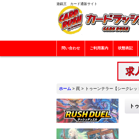
遊戯王 カード通販サイト
問い合わせ
ご利用案内
状態表記
ホーム
>
罠
>
トゥーンテラー【シークレット】{
トゥ