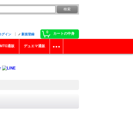
0
カートの中身
ログイン
新規登録
MTG通販
デュエマ通販