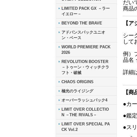
だい
商品
LIMITED PACK GX －ラー
イエロー－
【ア
BEYOND THE BRAVE
アドバンスパックユニオ
シー
ン・ベース
して
WORLD PREMIERE PACK
2026
例）
品名
REVOLUTION BOOSTER
－トゥーン・ウィッチクラ
詳細
フト・破械
CHAOS ORIGINS
極光のライジング
【商
オーバーラッシュパック4
●カ
LIMIT OVER COLLECTIO
N －THE RIVALS－
●鑑
LIMIT OVER SPECIAL PA
●ス
CK Vol.2