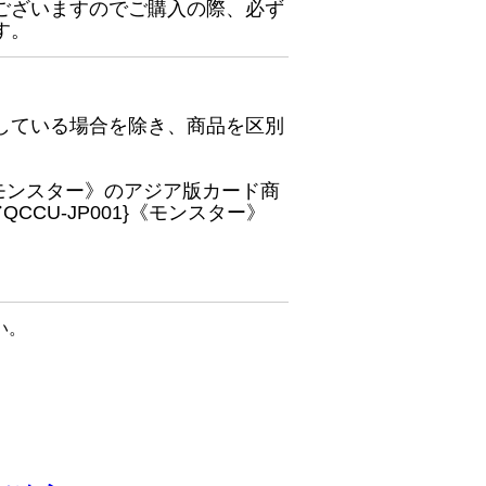
ございますのでご購入の際、必ず
す。
している場合を除き、商品を区別
}《モンスター》のアジア版カード商
CU-JP001}《モンスター》
い。