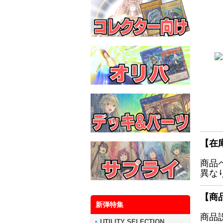
【在
商品
異な
【商
新弾特集
商品
UTILITY SELECTION