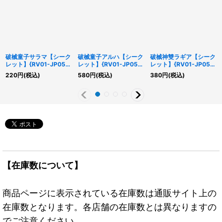
破械童子サラマ【シーク
破械童子アルハ【シーク
破械神雙ラギア【シーク
レット】{RV01-JP056}
レット】{RV01-JP054}
レット】{RV01-JP051}
《モンスター》
《モンスター》
《リンク》
220
円
(税込)
580
円
(税込)
380
円
(税込)
【在庫数について】
商品ページに表示されている在庫数は通販サイト上の
在庫数となります。各店舗の在庫数とは異なりますの
でご注意ください。