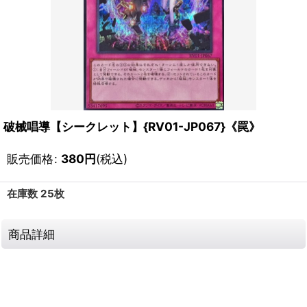
破械唱導【シークレット】{RV01-JP067}《罠》
販売価格
:
380
円
(税込)
在庫数 25枚
商品詳細