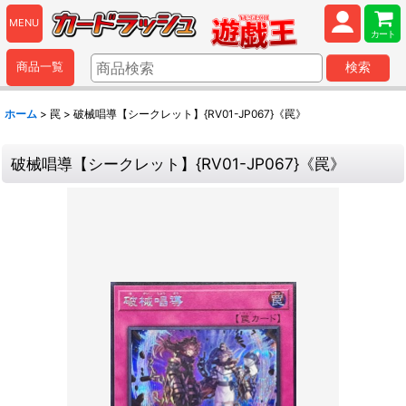
MENU
カート
商品一覧
検索
ホーム
>
罠
>
破械唱導【シークレット】{RV01-JP067}《罠》
破械唱導【シークレット】{RV01-JP067}《罠》