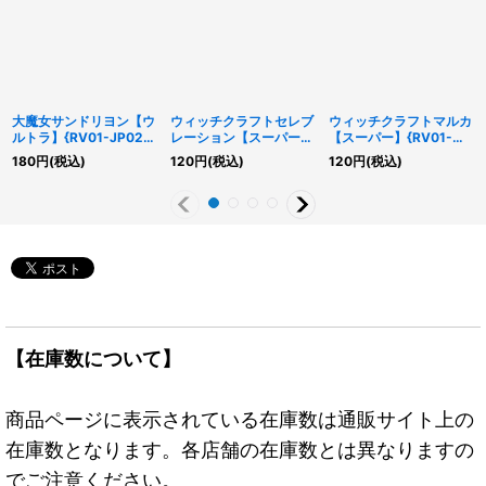
大魔女サンドリヨン【ウ
ウィッチクラフトセレブ
ウィッチクラフトマルカ
ルトラ】{RV01-JP025}
レーション【スーパー】
【スーパー】{RV01-
《融合》
{RV01-JP027}《魔法》
JP024}《モンスター》
180
円
(税込)
120
円
(税込)
120
円
(税込)
【在庫数について】
商品ページに表示されている在庫数は通販サイト上の
在庫数となります。各店舗の在庫数とは異なりますの
でご注意ください。