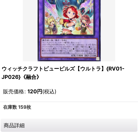
ウィッチクラフトピューピルズ【ウルトラ】{RV01-
JP026}《融合》
販売価格
:
120
円
(税込)
在庫数 159枚
商品詳細