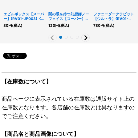
エビルボックス【スーパ
闇の眼を持つ幻想師ノー
ファニーダークラビット
ー】{RV01-JP003}《モ
フェイス【スーパー】
【ウルトラ】{RV01-
ンスター》
{RV01-JP004}《モンス
JP001}《モンスター》
80
円
(税込)
120
円
(税込)
780
円
(税込)
ター》
【在庫数について】
商品ページに表示されている在庫数は通販サイト上の
在庫数となります。各店舗の在庫数とは異なりますの
でご注意ください。
【商品名と商品画像について】