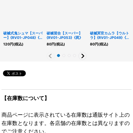
破械式鬼シュマ【スーパ
破械習合【スーパー】
破械冥官カムラ【ウルト
ー】{RV01-JP048}《モ
{RV01-JP053}《罠》
ラ】{RV01-JP049}《モ
ンスター》
ンスター》
120
円
(税込)
80
円
(税込)
80
円
(税込)
【在庫数について】
商品ページに表示されている在庫数は通販サイト上の
在庫数となります。各店舗の在庫数とは異なりますの
でご注意ください。