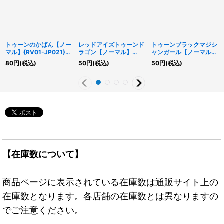
トゥーンのかばん【ノー
レッドアイズトゥーンド
トゥーンブラックマジシ
マル】{RV01-JP021}
ラゴン【ノーマル】
ャンガール【ノーマル】
《罠》
{RV01-JP011}《モンス
{RV01-JP013}《モンス
80
円
(税込)
50
円
(税込)
50
円
(税込)
ター》
ター》
【在庫数について】
商品ページに表示されている在庫数は通販サイト上の
在庫数となります。各店舗の在庫数とは異なりますの
でご注意ください。