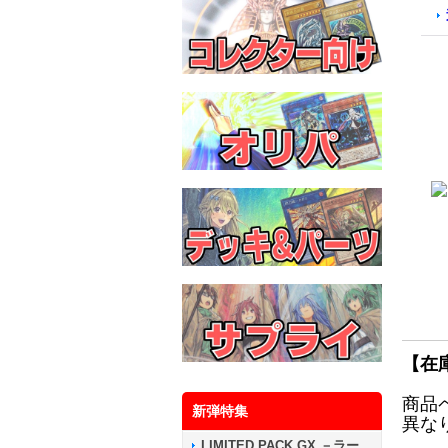
【在
商品
新弾特集
異な
LIMITED PACK GX －ラー