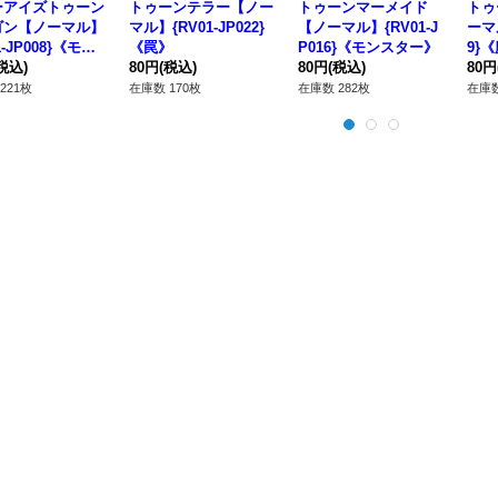
ーアイズトゥーン
トゥーンテラー【ノー
トゥーンマーメイド
トゥ
ゴン【ノーマル】
マル】{RV01-JP022}
【ノーマル】{RV01-J
ーマル
1-JP008}《モン
《罠》
P016}《モンスター》
9}
ー》
税込)
80円
(税込)
80円
(税込)
80円
221枚
在庫数 170枚
在庫数 282枚
在庫数