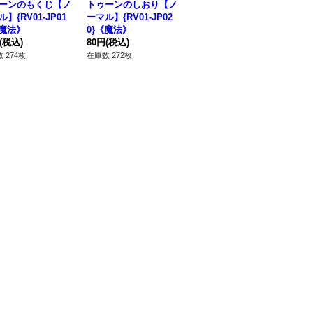
ーンのもくじ【ノ
トゥーンのしおり【ノ
トゥーンハーピィレデ
ト
】{RV01-JP01
ーマル】{RV01-JP02
ィ【ノーマル】{RV01-
ャ
《魔法》
0}《魔法》
JP017}《モンスタ
01
(税込)
80円
(税込)
ー》
80円
(税込)
ー
50
 274枚
在庫数 272枚
在庫数 98枚
在庫