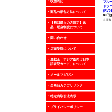
状態表記
ブル
ドラ
{RV0
商品の梱包方法について
スタ
80円
(
在庫数 
【初回購入の方限定】返
品・返金制度について
問い合わせ
店頭受取について
遊戯王「アジア圏向け日本
語表記カード」について
メールマガジン
全商品カテゴリリンク
特定商取引法表示
プライバシーポリシー