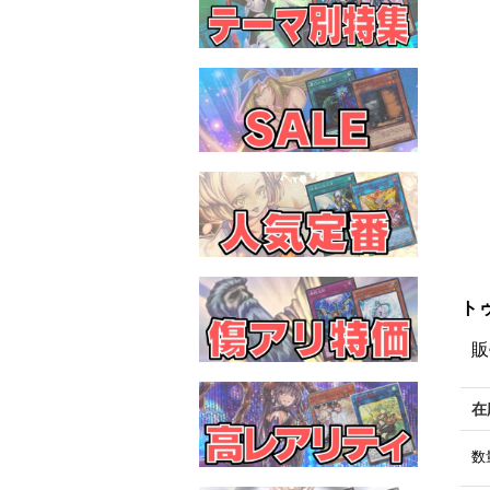
ト
販
在
数