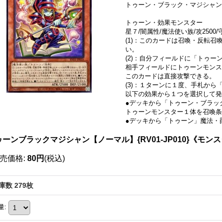
トゥーン・ブラック・マジシャン
トゥーン・効果モンスター
星７/闇属性/魔法使い族/攻2500/守
(1)：このカードは召喚・反転
い。
(2)：自分フィールドに「トゥー
相手フィールドにトゥーンモン
このカードは直接攻撃できる。
(3)：１ターンに１度、手札か
以下の効果から１つを選択して発
●デッキから「トゥーン・ブラッ
トゥーンモンスター１体を召喚条
●デッキから「トゥーン」魔法・
ゥーンブラックマジシャン【ノーマル】{RV01-JP010}《モン
売価格
:
80円
(税込)
庫数 279枚
量
: