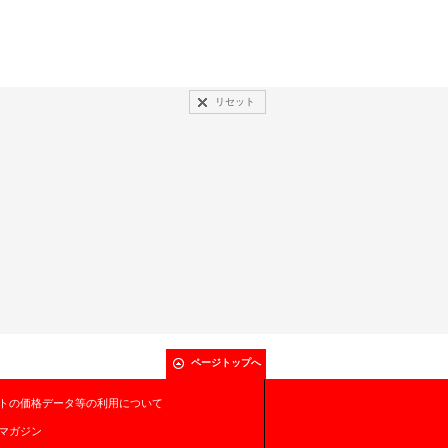
リセット
ページトップへ
トの価格データ等の利用について
マガジン