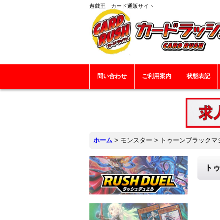
遊戯王 カード通販サイト
問い合わせ
ご利用案内
状態表記
ホーム
>
モンスター
>
トゥーンブラックマジシ
トゥ