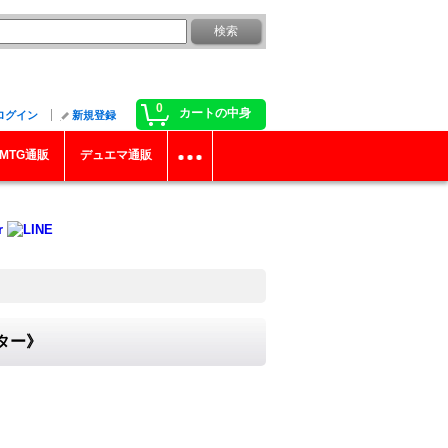
0
カートの中身
ログイン
新規登録
MTG通販
デュエマ通販
スター》