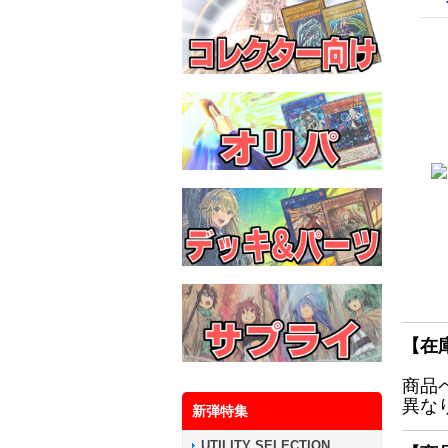
【在
商品
異な
新弾特集
UTILITY SELECTION