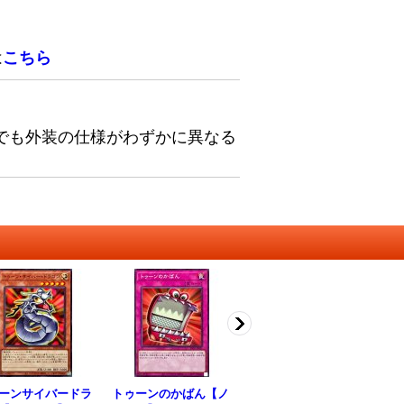
は
こちら
でも外装の仕様がわずかに異なる
ーンサイバードラ
トゥーンのかばん【ノ
トゥーンカオスソルジ
ト