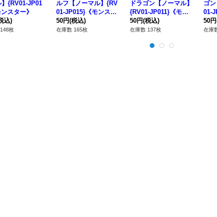
{RV01-JP01
ルフ【ノーマル】{RV
ドラゴン【ノーマル】
ゴン
モンスター》
01-JP015}《モンスタ
{RV01-JP011}《モン
01-
税込)
ー》
50円
(税込)
スター》
50円
(税込)
ー》
50円
148枚
在庫数 165枚
在庫数 137枚
在庫数