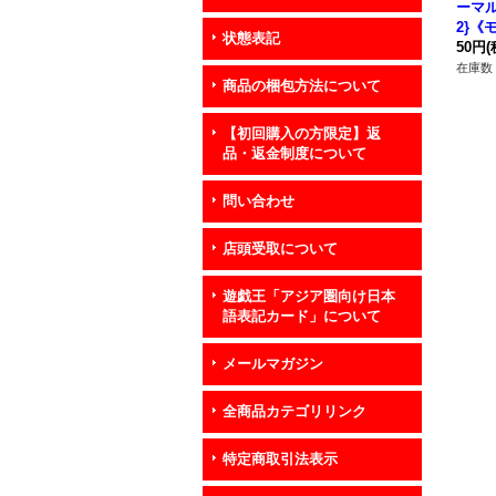
ーマル】
2}《
状態表記
50円
(
在庫数 
商品の梱包方法について
【初回購入の方限定】返
品・返金制度について
問い合わせ
店頭受取について
遊戯王「アジア圏向け日本
語表記カード」について
メールマガジン
全商品カテゴリリンク
特定商取引法表示