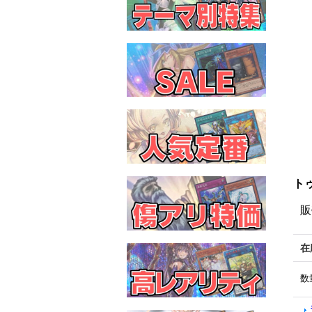
トゥ
販
在
数