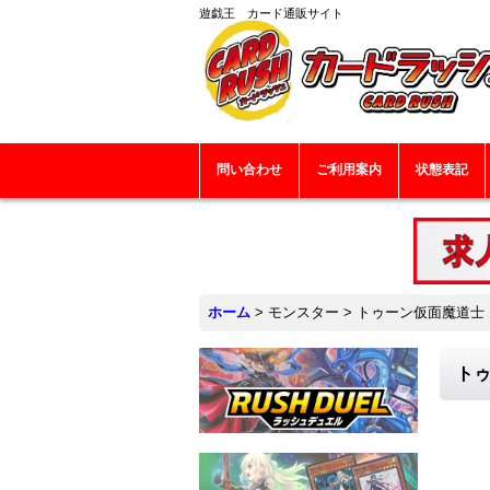
遊戯王 カード通販サイト
問い合わせ
ご利用案内
状態表記
ホーム
>
モンスター
>
トゥーン仮面魔道士【ノ
トゥ