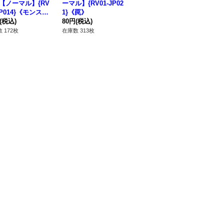
【ノーマル】{RV
ーマル】{RV01-JP02
ャー【ノーマル】{RV
【ノ
JP014}《モンスタ
1}《罠》
01-JP009}《モンスタ
P
(税込)
80円
(税込)
ー》
50円
(税込)
80
 172枚
在庫数 313枚
在庫数 139枚
在庫