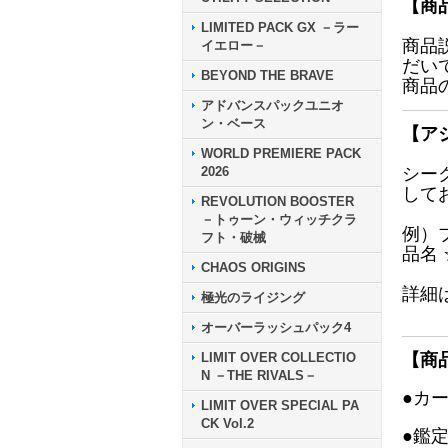
【商
LIMITED PACK GX －ラー
商品
イエロー－
だい
BEYOND THE BRAVE
商品
アドバンスパックユニオ
ン・ベース
【ア
WORLD PREMIERE PACK
2026
シー
して
REVOLUTION BOOSTER
－トゥーン・ウィッチクラ
例）
フト・破械
品名
CHAOS ORIGINS
詳細
極光のライジング
オーバーラッシュパック4
LIMIT OVER COLLECTIO
【商
N －THE RIVALS－
●カ
LIMIT OVER SPECIAL PA
CK Vol.2
●鑑