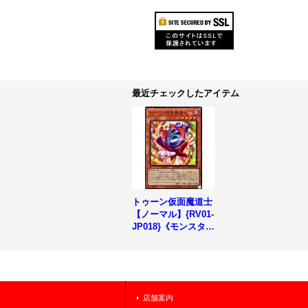
最近チェックしたアイテム
トゥーン仮面魔道士
【ノーマル】{RV01-
JP018}《モンスタ
ー》
店舗案内