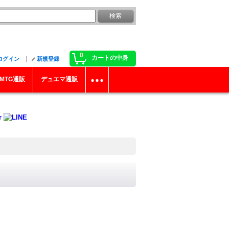
0
カートの中身
ログイン
新規登録
MTG通販
デュエマ通販