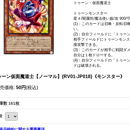
トゥーン・仮面魔道士
トゥーンモンスター
星４/闇属性/魔法使い族/攻 900/守
(1)：このカードは召喚・反転
い。
(2)：自分フィールドに「トゥー
相手フィールドにトゥーンモンス
接攻撃できる。
(3)：このカードが相手に戦闘
自分は１枚ドローする。
(4)：自分フィールドの「トゥ
ドは破壊される。
ーン仮面魔道士【ノーマル】{RV01-JP018}《モンスター》
売価格
:
50円
(税込)
庫数 161枚
量
:
返品特約に関する重要事項