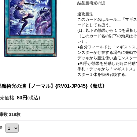
結晶魔術光の涙
速攻魔法
このカード名はルール上「マギス
ードとしても扱う。
(1)：以下の効果から１つを選択
（このカード名の以下の効果はそ
い）。
●自分フィールドに「マギストス
ンスターが存在する場合に発動で
デッキから魔法使い族モンスター
●相手が効果を発動した時に発動
手札・デッキから「マギストス」
スター１体を特殊召喚する。
魔術光の涙【ノーマル】{RV01-JP045}《魔法》
売価格
:
80円
(税込)
庫数 318枚
量
: