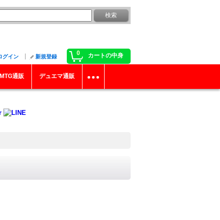
0
カートの中身
ログイン
新規登録
MTG通販
デュエマ通販