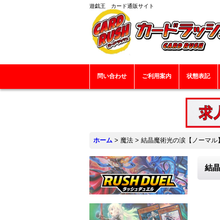
遊戯王 カード通販サイト
問い合わせ
ご利用案内
状態表記
ホーム
>
魔法
>
結晶魔術光の涙【ノーマル】{R
結晶