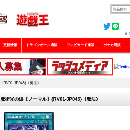
更新情報
ドラゴンボール通販
ワンピカード通販
ポケカ通販
V01-JP045}《魔法》
魔術光の涙【ノーマル】{RV01-JP045}《魔法》