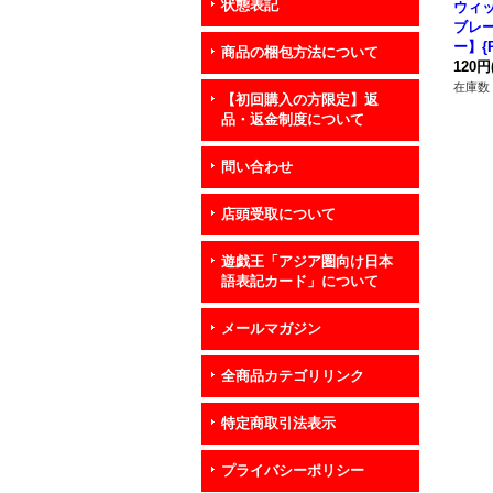
状態表記
ウィ
ブレ
ー】{R
商品の梱包方法について
《魔
120円
在庫数 
【初回購入の方限定】返
品・返金制度について
問い合わせ
店頭受取について
遊戯王「アジア圏向け日本
語表記カード」について
メールマガジン
全商品カテゴリリンク
特定商取引法表示
プライバシーポリシー