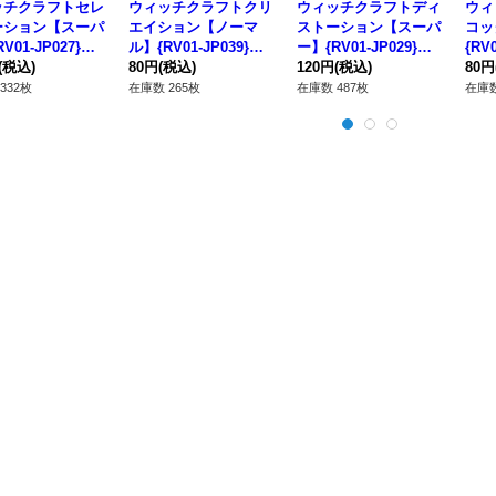
ッチクラフトセレ
ウィッチクラフトクリ
ウィッチクラフトディ
ウィ
ーション【スーパ
エイション【ノーマ
ストーション【スーパ
コッ
V01-JP027}
ル】{RV01-JP039}
ー】{RV01-JP029}
{RV
法》
(税込)
《魔法》
80円
(税込)
《罠》
120円
(税込)
スタ
80円
332枚
在庫数 265枚
在庫数 487枚
在庫数