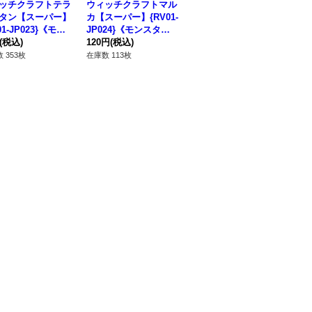
ッチクラフトテラ
ウィッチクラフトマル
ウィッチクラフトピュ
ウ
タン【スーパー】
カ【スーパー】{RV01-
ーピルズ【ウルトラ】
ス
01-JP023}《モン
JP024}《モンスタ
{RV01-JP026}《融
ル】
ー》
(税込)
ー》
120円
(税込)
合》
120円
(税込)
《
50
 353枚
在庫数 113枚
在庫数 166枚
在庫