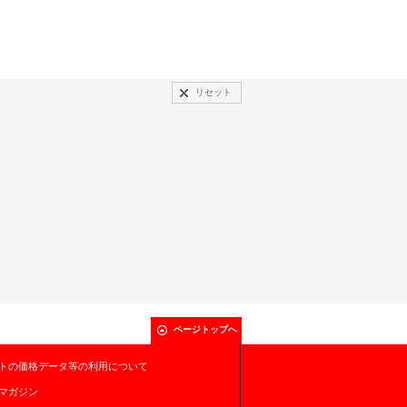
リセット
ページトップへ
トの価格データ等の利用について
マガジン