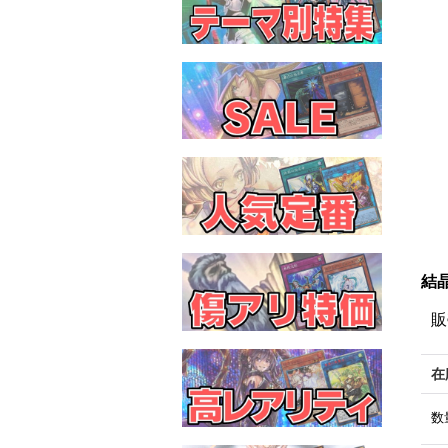
結晶
販
在
数