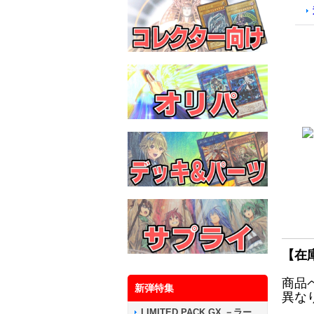
【在
商品
新弾特集
異な
LIMITED PACK GX －ラー